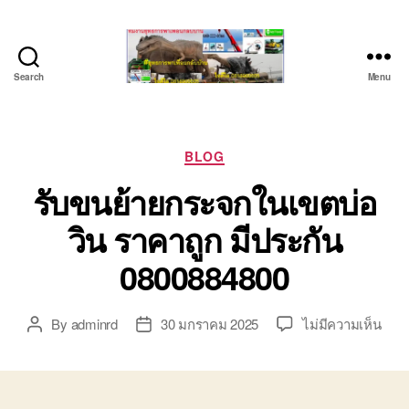
Search
Menu
บริษัท
รถ
บรรทุก
เครื่องจักร
Categories
BLOG
ระยอง
รับขนย้ายกระจกในเขตบ่อ
ชลบุรี
(บริษัท
วิน ราคาถูก มีประกัน
เซียน
พาณิชย์
0800884800
จำกัด)
บริการ
รถยก
บน
By
adminrd
30 มกราคม 2025
ไม่มีความเห็น
Post
Post
รถ
รับ
author
date
รับจ้าง
ขน
ใน
ย้าย
เขต
กระ