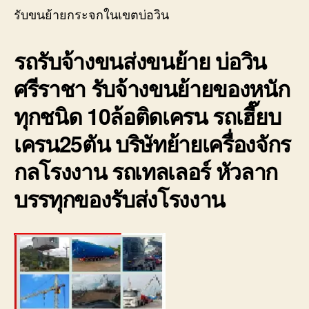
บ่อ
ใน
รับขนย้ายกระจกในเขตบ่อวิน
วิน
เขต
ติดต่อ
บ่อ
0818900005
รถรับจ้างขนส่งขนย้าย บ่อวิน
วิน
ราค
ศรีราชา รับจ้างขนย้ายของหนัก
ถูก
มี
ทุกชนิด 10ล้อติดเครน รถเฮี๊ยบ
ประก
0800
เครน25ตัน บริษัทย้ายเครื่องจักร
กลโรงงาน รถเทลเลอร์ หัวลาก
บรรทุกของรับส่งโรงงาน