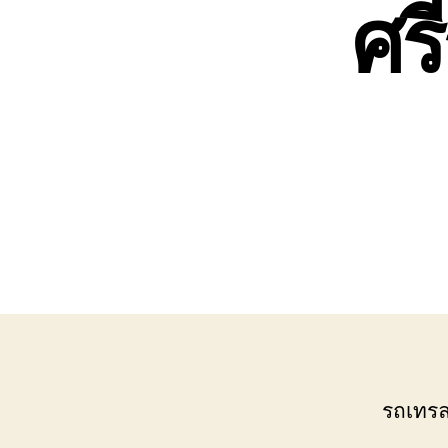
ศร
เขต
บ่อ
วิน
ติดต่อ
0818900005
รถเทรลเ