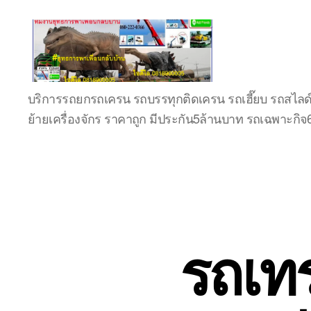
บริษัท
บริการรถยกรถเครน รถบรรทุกติดเครน รถเฮี๊ยบ รถสไลด
รถ
ย้ายเครื่องจักร ราคาถูก มีประกัน5ล้านบาท รถเฉพาะกิ
บรรทุก
เครื่องจักร
ระยอง
ชลบุรี
(บริษัท
เซียน
พาณิชย์
จำกัด)
รถเทร
บริการ
รถยก
รถ
รับจ้าง
ใน