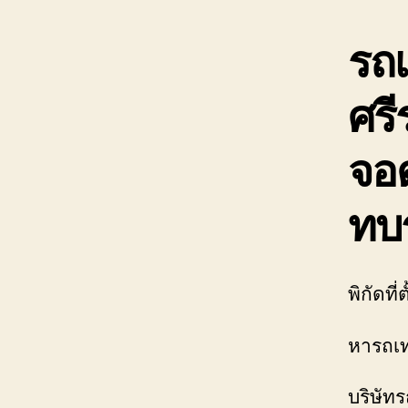
รถเ
ศรี
จอ
ทบ
พิกัดที
หารถเท
บริษัท