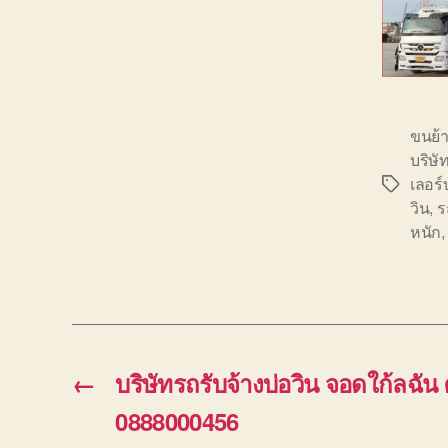
ขนย้
บริษั
เลอร์
Tags
วิน
,
ร
หนัก
←
บริษัทรถรับจ้างบ่อวิน จอดใก้ลฉั
0888000456