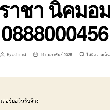
ีราชา นิคมอ
0888000456
By
adminrd
14 กุมภาพันธ์ 2025
ไม่มีความเห็น
Post
Post
author
date
ลอร์บ่อวินรับจ้าง