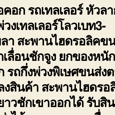
อคอก รถเทลเลอร์ หัวลา
่วงเทลเลอร์โลวเบท3-
พลา สะพานไฮดรอลิคขน
เลื่อนชักจูง ยกของหนั
 รถกึ่งพ่วงพิเษศขนส่ง
ดลงสินค้า สะพานไฮดรอล
ยาวชักเขาออกได้ รับสิน