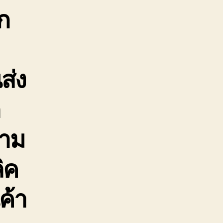
ก
ส่ง
ก
ตาม
ิค
ค้า