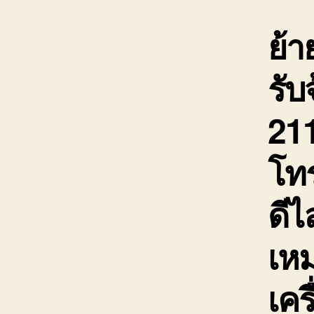
ย้า
รับ
211
โท
ดีไ
เห
เคร