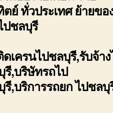
ิตย์ ทั่วประเทศ ย้ายของ
ไปชลบุรี
ิดเครนไปชลบุรี,รับจ้าง
ุรี,บริษัทรถไป
ุรี,บริการรถยก ไปชลบุร