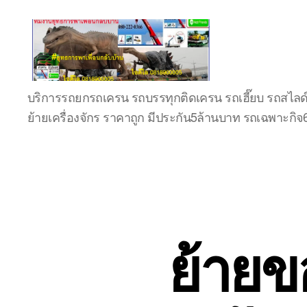
บริษัท
บริการรถยกรถเครน รถบรรทุกติดเครน รถเฮี๊ยบ รถสไลด
รถ
ย้ายเครื่องจักร ราคาถูก มีประกัน5ล้านบาท รถเฉพาะกิ
บรรทุก
เครื่องจักร
ระยอง
ชลบุรี
(บริษัท
เซียน
พาณิชย์
จำกัด)
ย้ายข
บริการ
รถยก
รถ
รับจ้าง
ใน