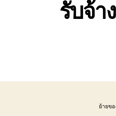
รับจ้า
เขต
บ่อ
วิน
ติดต่อ
0818900005
ย้ายขอ