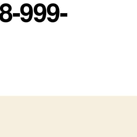
88-999-
น
้าย
อง
่อ
ิน
ป
ลบุรี
ถ
บจ้าง
าคา