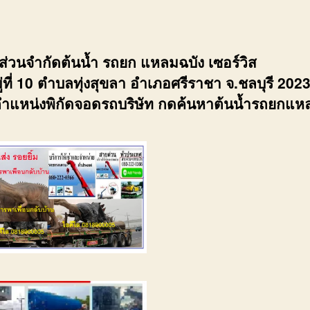
้นส่วนจำกัดต้นน้ำ รถยก แหลมฉบัง เซอร์วิส
่ที่ 10 ตำบลทุ่งสุขลา อำเภอศรีราชา จ.ชลบุรี 202
ำแหน่งพิกัดจอดรถบริษัท กดค้นหาต้นน้ำรถยกแห