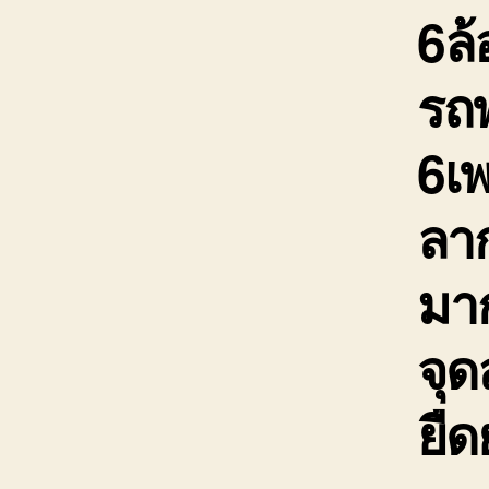
6ล้
รถพ
6เ
ลาก
มาก
จุ
ยืด