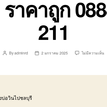
ง ราคาถูก 08
211
บ
By
adminrd
2 มกราคม 2025
ไม่มีความเห็น
Post
Post
ย
author
date
ข
บ
ว
ไ
ช
ร
งบ่อวินไปชลบุรี
รั
ร