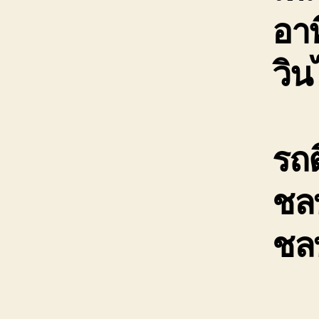
อาท
วิน
รถต
ชลบ
ชลบ