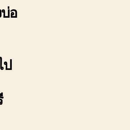
บ่อ
ไป
ี