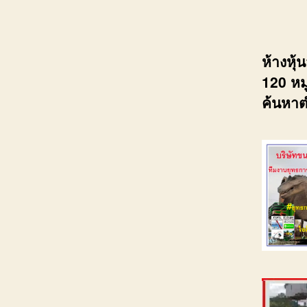
ห้างหุ
120 หมู
ค้นหาต