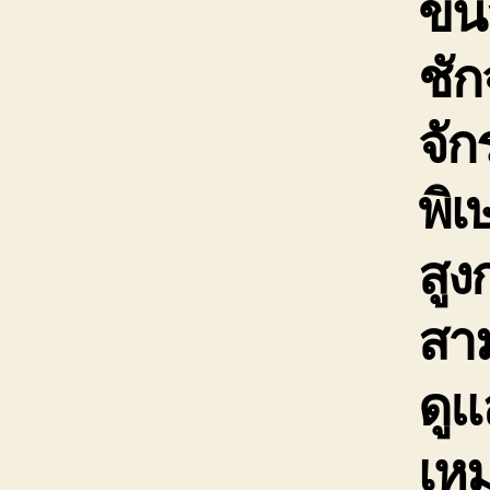
ขนส
ชัก
จั
พิเ
สูง
สาม
ดูแ
เห