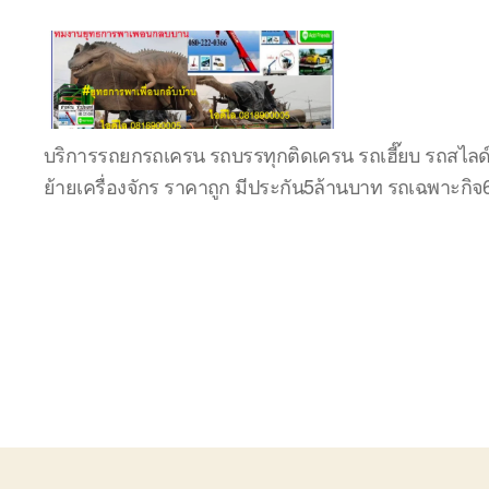
บริษัท
บริการรถยกรถเครน รถบรรทุกติดเครน รถเฮี๊ยบ รถสไลด
รถ
ย้ายเครื่องจักร ราคาถูก มีประกัน5ล้านบาท รถเฉพาะกิ
บรรทุก
เครื่องจักร
ระยอง
ชลบุรี
(บริษัท
เซียน
พาณิชย์
จำกัด)
บริการ
รถยก
รถ
รับจ้าง
ใน