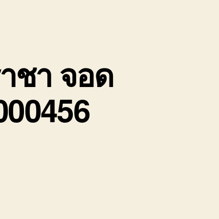
ีราชา จอด
8000456
บน
บริษัท
รถ
หัว
ลาก
รับจ้าง
ศรีราชา