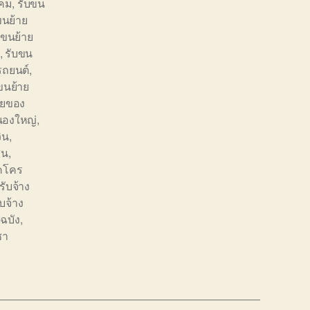
ิคม
,
รับขน
ขนย้าย
บขนย้าย
,
รับขน
รถยนต์
,
ขนย้าย
ายของ
นองใหญ่
,
ิน
,
สน
,
คโคร
ับจ้าง
บจ้าง
ฉบัง
,
ชา