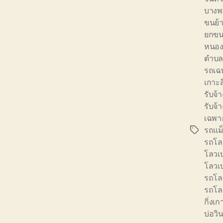
บางพ
ขนย้า
ยกขนย
หนอง
ตำบล
รถเฉ
เกาะส
รับจ
รับจ้
เฉพา
รถแม
Tags
รถโล
โลวเ
โลวเบ
รถโล
รถโลว
กิ่งเก
บ่อวิ