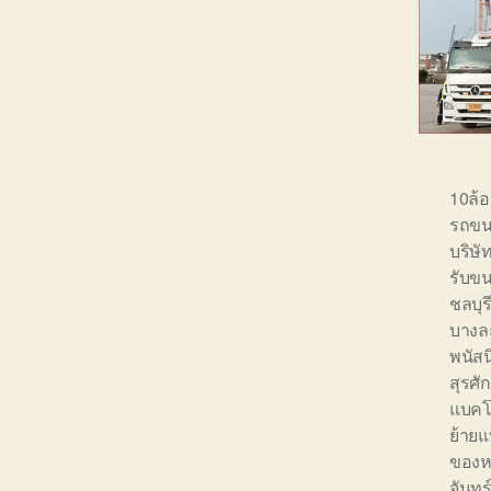
10ล้
รถขน
บริษ
รับขน
ชลบุร
บางล
พนัส
สุรศักด
แบคโ
ย้ายแ
ของหน
จันทร