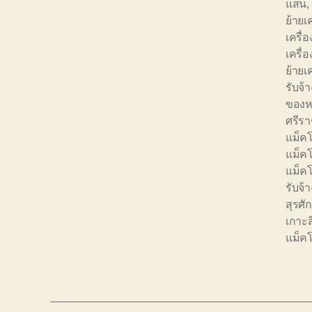
แสน
,
ย้ายเ
เครื่อ
เครื่
ย้าย
รับจ้
ของหน
ศรีร
แม็คโ
แม็ค
แม็คโ
รับจ
สุรศักด
เกาะส
แม็คโ