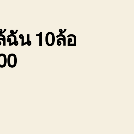
้ฉัน 10ล้อ
00
บน
รับจ้าง
ขน
ย้าย
ของ
ชลบุรี
ใกล้
ฉัน