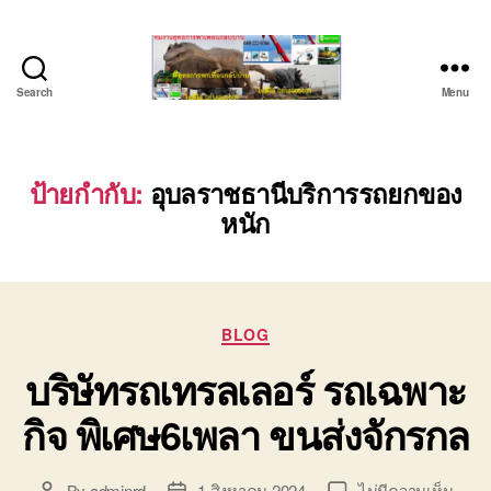
Search
Menu
บริษัท
รถ
บรรทุก
เครื่องจักร
ป้ายกำกับ:
อุบลราชธานีบริการรถยกของ
ระยอง
หนัก
ชลบุรี
(บริษัท
เซียน
พาณิชย์
จำกัด)
Categories
BLOG
บริการ
บริษัทรถเทรลเลอร์ รถเฉพาะ
รถยก
รถ
กิจ พิเศษ6เพลา ขนส่งจักรกล
รับจ้าง
ใน
เขต
บน
By
adminrd
1 สิงหาคม 2024
ไม่มีความเห็น