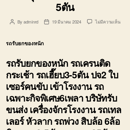
5ตัน
บน
By
adminrd
19 มีนาคม 2024
ไม่มีความเห็น
Post
Post
รถ
author
date
รับ
ยก
รถรับยกของหนัก
ของ
หนัก
รถรับยกของหนัก รถเครนติด
10ล้อ
บรรท
กระเช้า รถเฮี๊ยบ3-5ตัน ปจ2 ใบ
ติด
เครน
เซอร์คนขับ เข้าโรงงาน รถ
รถ
เฮี๊ยบ
เฉพาะกิจพิเศษ6เพลา บริษัทรับ
3-
5ตัน
ขนส่ง เครื่องจักรโรงงาน รถเทล
เลอร์ หัวลาก รถพ่วง สิบล้อ 6ล้อ