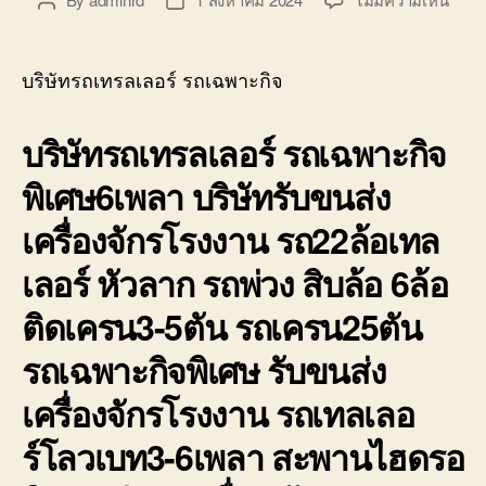
Post
Post
บ่อ
บริษั
author
date
วิน
รถ
ติดต่อ
เทรล
0818900005
บริษัทรถเทรลเลอร์ รถเฉพาะกิจ
เลอ
ร์
บริษัทรถเทรลเลอร์ รถเฉพาะกิจ
รถ
เฉพา
พิเศษ6เพลา บริษัทรับขนส่ง
กิจ
พิเศ
เครื่องจักรโรงงาน รถ22ล้อเทล
ขนส่ง
จักร
เลอร์ หัวลาก รถพ่วง สิบล้อ 6ล้อ
กล
ติดเครน3-5ตัน รถเครน25ตัน
รถเฉพาะกิจพิเศษ รับขนส่ง
เครื่องจักรโรงงาน รถเทลเลอ
ร์โลวเบท3-6เพลา สะพานไฮดรอ