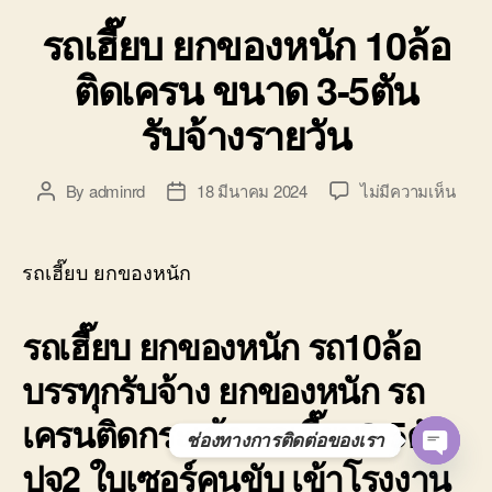
รถเฮี๊ยบ ยกของหนัก 10ล้อ
ติดเครน ขนาด 3-5ตัน
รับจ้างรายวัน
บน
By
adminrd
18 มีนาคม 2024
ไม่มีความเห็น
Post
Post
รถ
author
date
เฮี๊ยบ
ยก
รถเฮี๊ยบ ยกของหนัก
ของ
หนัก
รถเฮี๊ยบ ยกของหนัก รถ10ล้อ
10ล้อ
ติด
บรรทุกรับจ้าง ยกของหนัก รถ
เครน
ขนา
เครนติดกระเช้า รถเฮี๊ยบ3-5ตัน
3-
ช่องทางการติดต่อของเรา
5ตัน
ปจ2 ใบเซอร์คนขับ เข้าโรงงาน
O
รับจ้