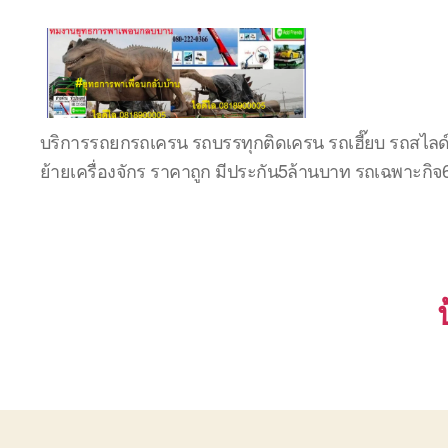
บริษัท
บริการรถยกรถเครน รถบรรทุกติดเครน รถเฮี๊ยบ รถสไลด
รถ
ย้ายเครื่องจักร ราคาถูก มีประกัน5ล้านบาท รถเฉพาะกิ
บรรทุก
เครื่องจักร
ระยอง
ชลบุรี
(บริษัท
เซียน
พาณิชย์
จำกัด)
บริการ
รถยก
รถ
รับจ้าง
ใน