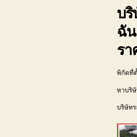
บริ
ฉัน
ราค
พิกัดที่
หาบริษั
บริษัทร