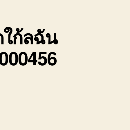
ดใก้ลฉัน
8000456
บน
บริษัท
รถ
รับจ้าง
บ่อ
วิน
จอด
ใก้ล