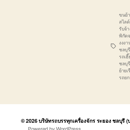
ขนย้
สไลด์
รับจ้
พิกั
งงงาน
Tags
ชลบุร
รถเฮี
ชลบุร
ย้ายเร
รถยก
© 2026
บริษัทรถบรรทุกเครื่องจักร ระยอง ชลบุรี 
Powered by WordPress