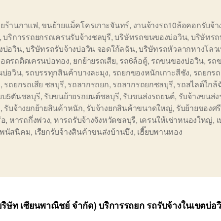
ายร้านกาแฟ
,
ขนย้ายแม็คโครเกาะจันทร์
,
งานจ้างรถ10ล้อคอกรับจ้า
,
บริการรถยกรถเครนรับจ้างชลบุรี
,
บริษัทรถขนของบ่อวิน
,
บริษัทรถ
างบ่อวิน
,
บริษัทรถรับจ้างบ่อวิน จอดใก้ลฉัน
,
บริษัทรถหัวลากหางโลวเ
ดจอดรถติดเครนบ่อทอง
,
ยกย้ายรถเสีย
,
รถ6ล้อตู้
,
รถขนของบ่อวิน
,
รถ
บ่อวิน
,
รถบรรทุกสินค้าบางละมุง
,
รถยกของหนักเกาะสีชัง
,
รถยกรถ
ี
,
รถยกรถเสีย ชลบุรี
,
รถลากรถยก
,
รถลากรถยกชลบุรี
,
รถสไลด์ใกล้ฉ
๊ยบ5ตันชลบุรี
,
รับขนย้ายรถยนต์ชลบุรี
,
รับขนส่งรถยนต์
,
รับจ้างขนส่
ี
,
รับจ้างยกย้ายสินค้าหนัก
,
รับจ้างยกสินค้าขนาดใหญ่
,
รับย้ายของศร
ือ
,
หารถกึ่งพ่วง
,
หารถรับจ้างจังหวัดชลบุรี
,
เครนให้เช่าหนองใหญ่
,
เ
พนัสนิคม
,
เรียกรับจ้างสินค้าขนส่งบ้านบึง
,
เฮี๊ยบพานทอง
(บริษัท เซียนพาณิชย์ จำกัด) บริการรถยก รถรับจ้างในเขตบ่อ