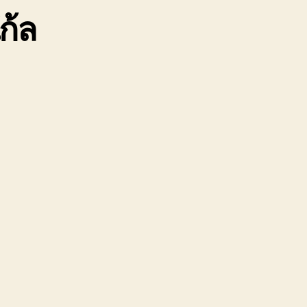
ก้ล
ฉัน
ศรีราชา
นิคม
อมตะ
0888000456