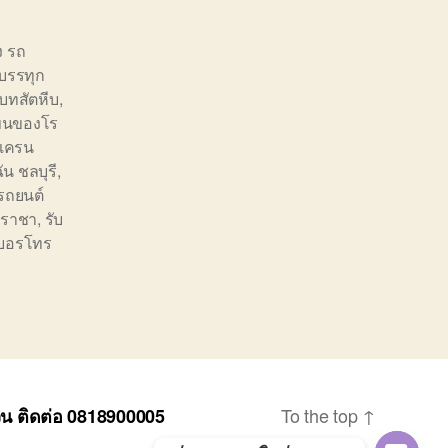
ง รถ
บรรทุก
บทสัตหีบ
,
ขนของโร
เครน
ัน ชลบุรี
,
งรถยนต์
ีราชา
,
รับ
บอรโทร
To the top
↑
วิน ติดต่อ 0818900005