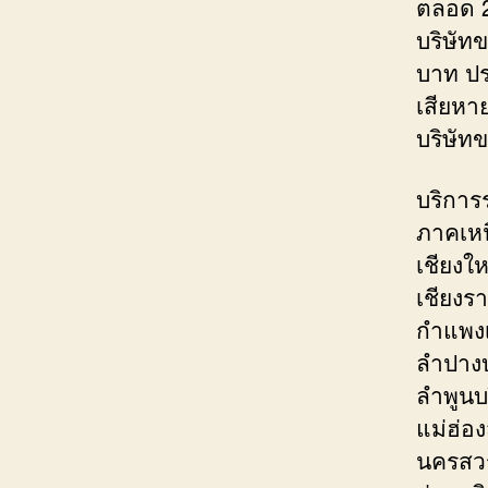
ตลอด 
บริษัทข
บาท ปร
เสียหา
บริษัท
บริการ
ภาคเหน
เชียงใ
เชียงร
กำแพง
ลำปางบ
ลำพูนบ
แม่ฮ่อ
นครสวร