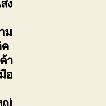
ส่ง
ก
ตาม
ิค
ค้า
มือ
หญ่