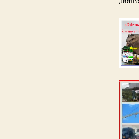
,เฮี๊