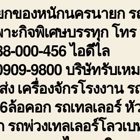
ยกของหนักนครนายก ร
เ
ข
สิ
าะกิจพิเศษบรรทุก โทร
ร
ถู
8-000-456 ไอดีไล
909-9800 บริษัทรับเห
่ง เครื่องจักรโรงงาน ร
 6ล้อคอก รถเทลเลอร์ หั
 รถพ่วงเทลเลอร์โลวเบ