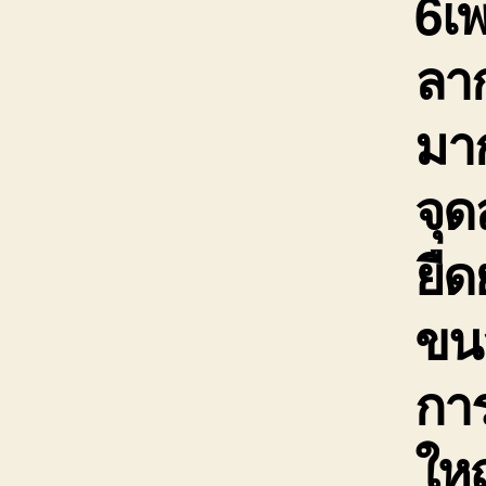
6เ
ลาก
มาก
จุ
ยืด
ขนส
กา
ใหญ