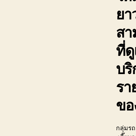
ยาว
สาม
ที่
บร
ราย
ขอ
กลุ่มร