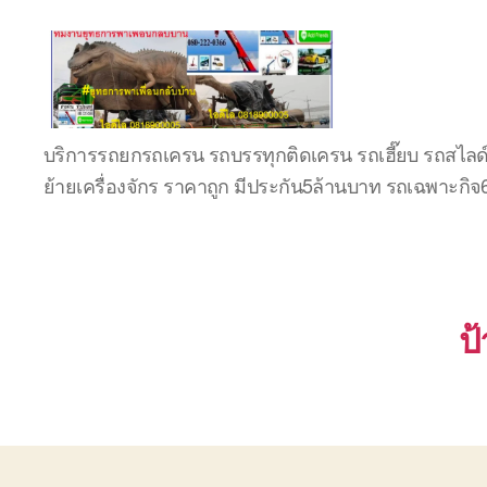
บริษัท
บริการรถยกรถเครน รถบรรทุกติดเครน รถเฮี๊ยบ รถสไลด
รถ
ย้ายเครื่องจักร ราคาถูก มีประกัน5ล้านบาท รถเฉพาะกิ
บรรทุก
เครื่องจักร
ระยอง
ชลบุรี
(บริษัท
เซียน
ป
พาณิชย์
จำกัด)
บริการ
รถยก
รถ
รับจ้าง
ใน