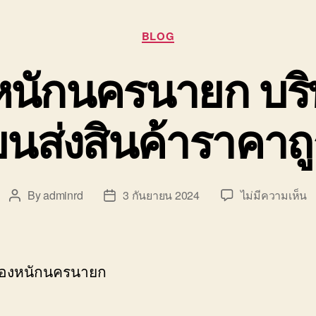
Categories
BLOG
นักนครนายก บริษ
นส่งสินค้าราคาถ
บ
By
adminrd
3 กันยายน 2024
ไม่มีความเห็น
Post
Post
ร
author
date
ย
ข
ห
องหนักนครนายก
น
บร
รั