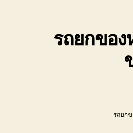
เขต
บ่อ
วิน
ติดต่อ
รถยกของห
0818900005
ข
รถยกข