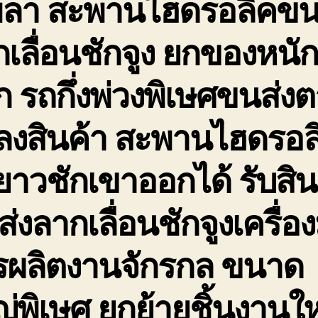
พลา สะพานไฮดรอลิคขน
เลื่อนชักจูง ยกของหนั
 รถกึ่งพ่วงพิเษศขนส่ง
ดลงสินค้า สะพานไฮดรอล
ยาวชักเขาออกได้ รับสิน
่งลากเลื่อนชักจูงเครื่อง
รผลิตงานจักรกล ขนาด
่พิเษศ ยกย้ายชิ้นงานใ