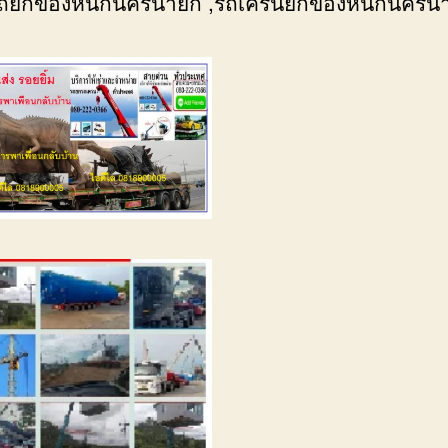
ยบรถยกของหนักนครนายก ,รถเครนยกของหนักนครน