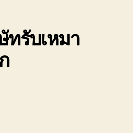
ัทรับเหมา
ูก
น
ถ
ก
อง
นัก
ครนายก
ิษัท
บ