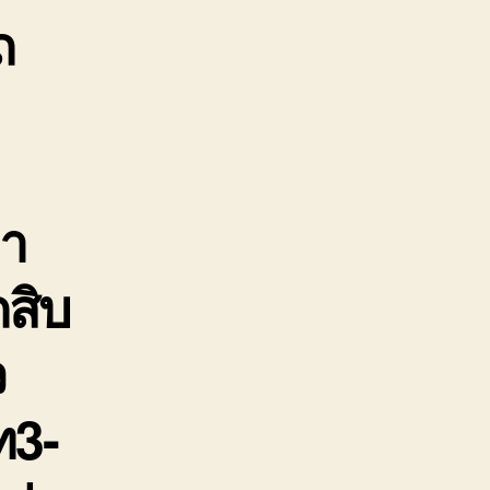
ถ
หมา
นส่ง
นค้า
าคา
ก
มา
ถสิบ
ว
ท3-