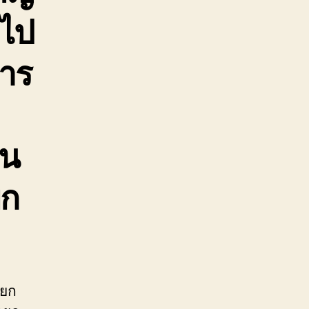
ๆไป
การ
อน
ยก
ายก