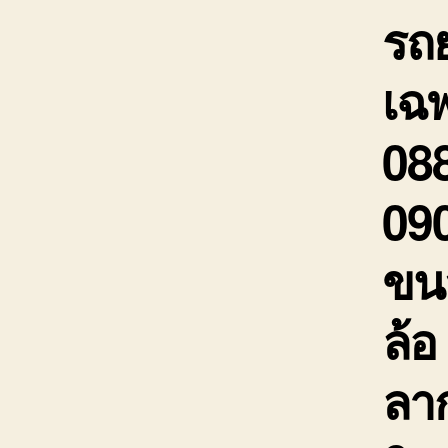
รถ
เฉพ
088
090
ขนส
ล้อ
ลาก