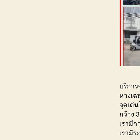
บริการข
หางเฉพ
จุดเด่
กว้าง 
เรามีก
เรามีร