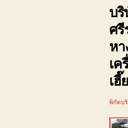
บริ
ศรี
หา
เคร
เฮี
พิกัดบร