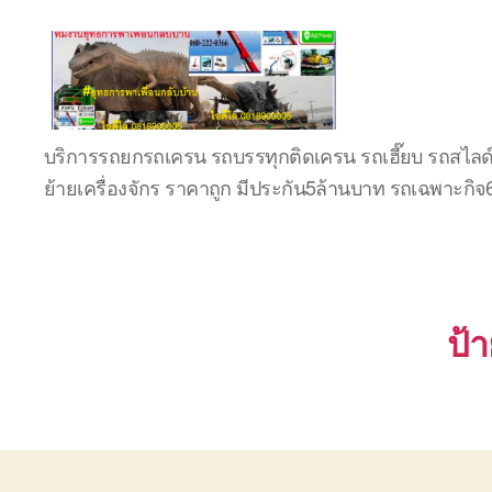
บริษัท
บริการรถยกรถเครน รถบรรทุกติดเครน รถเฮี๊ยบ รถสไลด
รถ
ย้ายเครื่องจักร ราคาถูก มีประกัน5ล้านบาท รถเฉพาะกิ
บรรทุก
เครื่องจักร
ระยอง
ชลบุรี
(บริษัท
เซียน
ป้
พาณิชย์
จำกัด)
บริการ
รถยก
รถ
รับจ้าง
ใน