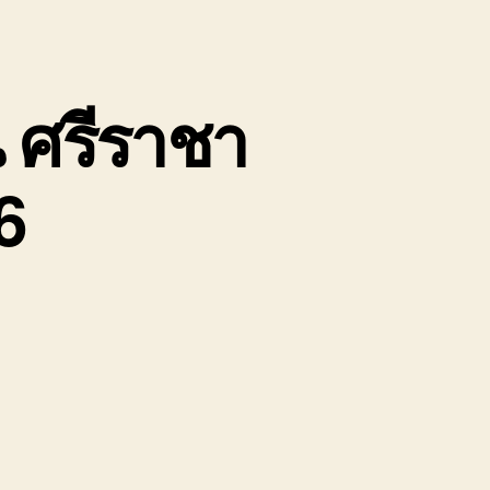
ิน ศรีราชา
6
บน
บริษัท
รถ6ล้อ
ตู้
รับจ้าง
บ่อ
วิน
ศรีราชา