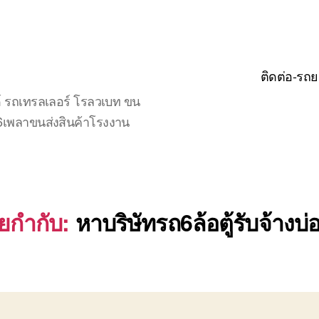
ติดต่อ-รถย
์ รถเทรลเลอร์ โรลวเบท ขน
จ6เพลาขนส่งสินค้าโรงงาน
ายกำกับ:
หาบริษัทรถ6ล้อตู้รับจ้างบ่