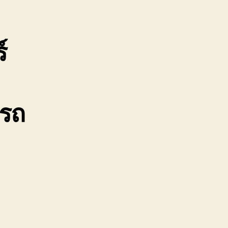
ชลบุรี
0888000456
์
 รถ