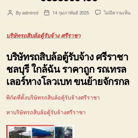
บ่อ
วิน
บน
By
adminrd
14 กุมภาพันธ์ 2025
ไม่มีความเห็น
Post
Post
ติดต่อ
บริษ
author
date
0818900005
รถ
สิบ
บริษัทรถสิบล้อตู้รับจ้าง ศรีราชา
ล้อ
ตู้
บริษัทรถสิบล้อตู้รับจ้าง ศรีราชา
รับจ
ศรี
ชลบุรี ใกล้ฉัน ราคาถูก รถเทรล
นิค
อม
เลอร์หางโลวเบท ขนย้ายจักรกล
088
พิกัดที่ตั้งบริษัทรถสิบล้อตู้รับจ้างศรีราชา
หาบริษัทรถสิบล้อตู้รับจ้างศรีราชา