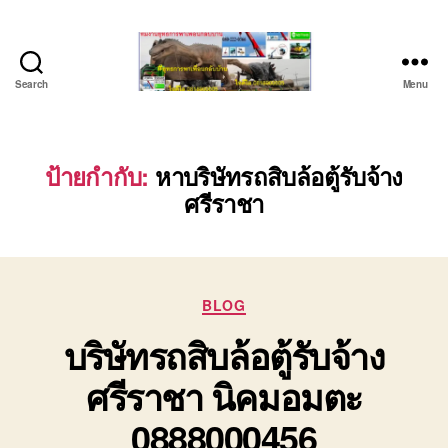
Search
Menu
บริษัท
รถ
บรรทุก
เครื่องจักร
ป้ายกำกับ:
หาบริษัทรถสิบล้อตู้รับจ้าง
ระยอง
ศรีราชา
ชลบุรี
(บริษัท
เซียน
พาณิชย์
จำกัด)
Categories
BLOG
บริการ
บริษัทรถสิบล้อตู้รับจ้าง
รถยก
รถ
ศรีราชา นิคมอมตะ
รับจ้าง
ใน
0888000456
เขต