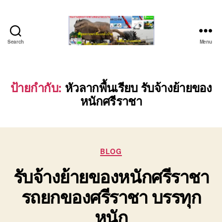
Search
Menu
บริษัท
รถ
บรรทุก
เครื่องจักร
ป้ายกำกับ:
หัวลากพื้นเรียบ รับจ้างย้ายของ
ระยอง
หนักศรีราชา
ชลบุรี
(บริษัท
เซียน
พาณิชย์
จำกัด)
Categories
BLOG
บริการ
รับจ้างย้ายของหนักศรีราชา
รถยก
รถ
รถยกของศรีราชา บรรทุก
รับจ้าง
ใน
หนัก
เขต