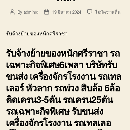
บ่อ
วิน
บน
By
adminrd
19 มีนาคม 2024
ไม่มีความเห็น
Post
Post
ติดต่อ
รับจ้
author
date
0818900005
ย้าย
ของ
รับจ้างย้ายของหนักศรีราชา
หนัก
ศรีร
รับจ้างย้ายของหนักศรีราชา รถ
รถ
ยก
เฉพาะกิจพิเศษ6เพลา บริษัทรับ
ของ
ศรีร
ขนส่ง เครื่องจักรโรงงาน รถเทล
บรรท
หนัก
เลอร์ หัวลาก รถพ่วง สิบล้อ 6ล้อ
ติดเครน3-5ตัน รถเครน25ตัน
รถเฉพาะกิจพิเศษ รับขนส่ง
เครื่องจักรโรงงาน รถเทลเลอ