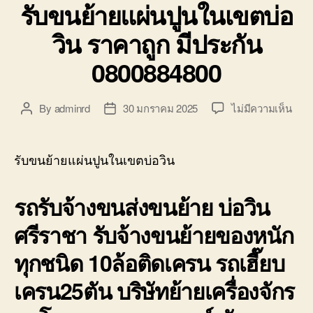
รับขนย้ายแผ่นปูนในเขตบ่อ
วิน ราคาถูก มีประกัน
0800884800
บน
By
adminrd
30 มกราคม 2025
ไม่มีความเห็น
Post
Post
รับ
author
date
ขน
ย้าย
รับขนย้ายแผ่นปูนในเขตบ่อวิน
แผ่น
ปูน
รถรับจ้างขนส่งขนย้าย บ่อวิน
ใน
เขต
ศรีราชา รับจ้างขนย้ายของหนัก
บ่อ
วิน
ทุกชนิด 10ล้อติดเครน รถเฮี๊ยบ
ราค
ถูก
เครน25ตัน บริษัทย้ายเครื่องจักร
มี
ประก