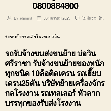
0800884800
บน
By
adminrd
30 มกราคม 2025
ไม่มีความเห็น
Post
Post
รับ
author
date
ขน
ย้าย
รับขนย้ายรถเสียในเขตบ่อวิน
รถ
เสีย
รถรับจ้างขนส่งขนย้าย บ่อวิน
ใน
เขต
ศรีราชา รับจ้างขนย้ายของหนัก
บ่อ
วิน
ทุกชนิด 10ล้อติดเครน รถเฮี๊ยบ
ราค
ถูก
เครน25ตัน บริษัทย้ายเครื่องจักร
มี
ประก
กลโรงงาน รถเทลเลอร์ หัวลาก
0800
บรรทุกของรับส่งโรงงาน