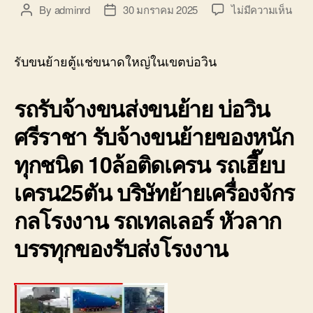
บ่อ
บน
By
adminrd
30 มกราคม 2025
ไม่มีความเห็น
Post
Post
วิน
รับ
author
date
ติดต่อ
ขน
0818900005
ย้าย
รับขนย้ายตู้แช่ขนาดใหญ่ในเขตบ่อวิน
ตู้
แช่
รถรับจ้างขนส่งขนย้าย บ่อวิน
ขนา
ใหญ่
ศรีราชา รับจ้างขนย้ายของหนัก
ใน
เขต
ทุกชนิด 10ล้อติดเครน รถเฮี๊ยบ
บ่อ
วิน
เครน25ตัน บริษัทย้ายเครื่องจักร
ราค
ถูก
กลโรงงาน รถเทลเลอร์ หัวลาก
มี
บรรทุกของรับส่งโรงงาน
ประก
0800