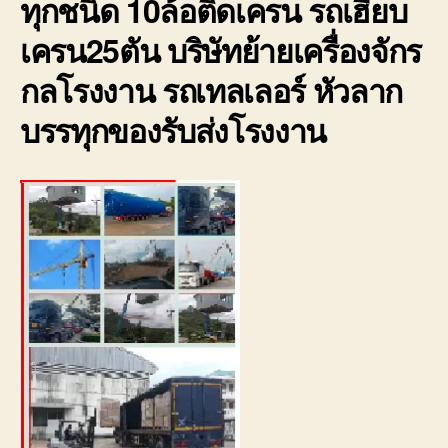
ทุกชนิด 10ล้อติดเครน รถเฮี๊ยบ
ราค
ถูก
เครน25ตัน บริษัทย้ายเครื่องจักร
มี
ประก
กลโรงงาน รถเทลเลอร์ หัวลาก
0800
บรรทุกของรับส่งโรงงาน