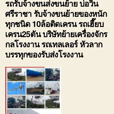
รถรับจ้างขนส่งขนย้าย บ่อวิน
ใน
เขต
ศรีราชา รับจ้างขนย้ายของหนัก
บ่อ
วิน
ทุกชนิด 10ล้อติดเครน รถเฮี๊ยบ
ราค
ถูก
เครน25ตัน บริษัทย้ายเครื่องจักร
มี
ประก
กลโรงงาน รถเทลเลอร์ หัวลาก
0800
บรรทุกของรับส่งโรงงาน