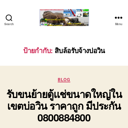
Search
Menu
บริษัท
รถ
บรรทุก
เครื่องจักร
ป้ายกำกับ:
สิบล้อรับจ้างบ่อวิน
ระยอง
ชลบุรี
(บริษัท
เซียน
Categories
พาณิชย์
BLOG
จำกัด)
รับขนย้ายตู้แช่ขนาดใหญ่ใน
บริการ
รถยก
เขตบ่อวิน ราคาถูก มีประกัน
รถ
รับจ้าง
0800884800
ใน
เขต