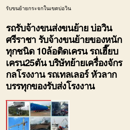
ย้าย
รับขนย้ายกระจกในเขตบ่อวิน
กระ
ใน
รถรับจ้างขนส่งขนย้าย บ่อวิน
เขต
บ่อ
ศรีราชา รับจ้างขนย้ายของหนัก
วิน
ราค
ทุกชนิด 10ล้อติดเครน รถเฮี๊ยบ
ถูก
มี
เครน25ตัน บริษัทย้ายเครื่องจักร
ประก
0800
กลโรงงาน รถเทลเลอร์ หัวลาก
บรรทุกของรับส่งโรงงาน