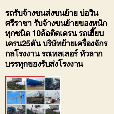
น้ำ
รถรับจ้างขนส่งขนย้าย บ่อวิน
ขนา
ใหญ่
ศรีราชา รับจ้างขนย้ายของหนัก
ใน
เขต
ทุกชนิด 10ล้อติดเครน รถเฮี๊ยบ
บ่อ
วิน
เครน25ตัน บริษัทย้ายเครื่องจักร
ราค
ถูก
กลโรงงาน รถเทลเลอร์ หัวลาก
มี
บรรทุกของรับส่งโรงงาน
ประก
0800