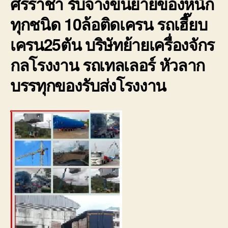
ศรีราชา รับจ้างขนย้ายของหนัก
เขต
บ่อ
ทุกชนิด 10ล้อติดเครน รถเฮี๊ยบ
วิน
ราค
เครน25ตัน บริษัทย้ายเครื่องจักร
ถูก
มี
กลโรงงาน รถเทลเลอร์ หัวลาก
ประก
บรรทุกของรับส่งโรงงาน
0800