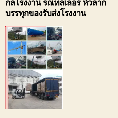
กลโรงงาน รถเทลเลอร์ หัวลาก
0800
บรรทุกของรับส่งโรงงาน