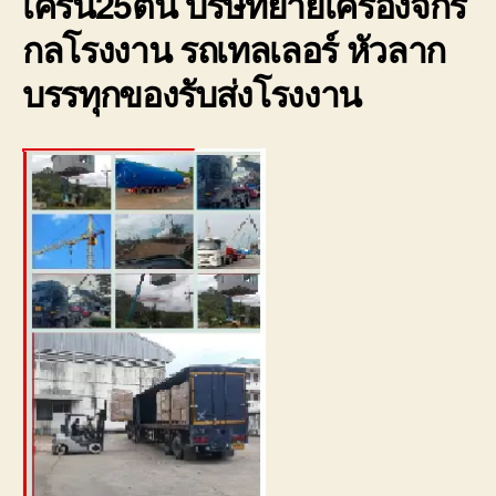
เครน25ตัน บริษัทย้ายเครื่องจักร
มี
ประก
กลโรงงาน รถเทลเลอร์ หัวลาก
0800
บรรทุกของรับส่งโรงงาน