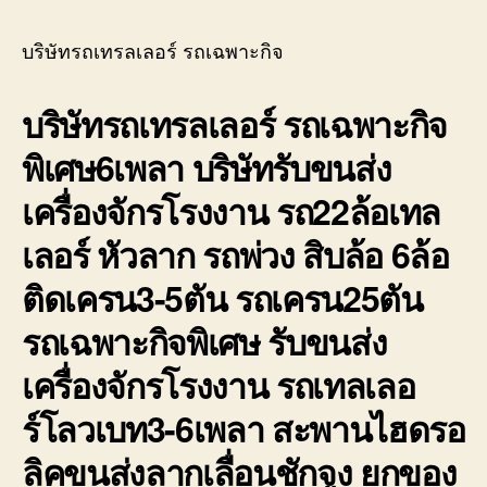
บ่อ
รถ
วิน
เทรล
บริษัทรถเทรลเลอร์ รถเฉพาะกิจ
ติดต่อ
เลอ
0818900005
ร์
บริษัทรถเทรลเลอร์ รถเฉพาะกิจ
รถ
เฉพา
พิเศษ6เพลา บริษัทรับขนส่ง
กิจ
พิเศ
เครื่องจักรโรงงาน รถ22ล้อเทล
ขนส่ง
จักร
เลอร์ หัวลาก รถพ่วง สิบล้อ 6ล้อ
กล
ติดเครน3-5ตัน รถเครน25ตัน
รถเฉพาะกิจพิเศษ รับขนส่ง
เครื่องจักรโรงงาน รถเทลเลอ
ร์โลวเบท3-6เพลา สะพานไฮดรอ
ลิคขนส่งลากเลื่อนชักจูง ยกของ