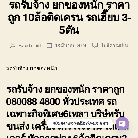
รถรับจ้าง ยกของหนัก ราคา
ถูก 10ล้อติดเครน รถเฮี๊ยบ 3-
5ตัน
บน
By
adminrd
18 มีนาคม 2024
ไม่มีความเห็น
Post
Post
รถ
author
date
รับจ้
ยก
รถรับจ้าง ยกของหนัก
ของ
หนัก
รถรับจ้าง ยกของหนัก ราคาถูก
ราคา
ถูก
080088 4800 ทั่วประเทศ รถ
10ล้อ
ติด
เฉพาะกิจพิเศษ6เพลา บริษํทรับ
เครน
รถ
ขนส่ง เครื่องจักรโรงงาน รถเทล
ช่องทางการติดต่อของเรา
เฮี๊ยบ
O
3-