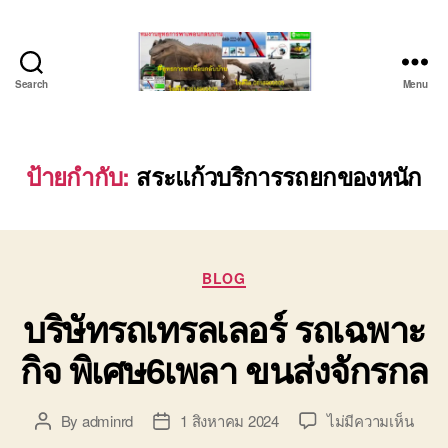
Search
Menu
บริษัท
รถ
บรรทุก
เครื่องจักร
ป้ายกำกับ:
สระแก้วบริการรถยกของหนัก
ระยอง
ชลบุรี
(บริษัท
เซียน
Categories
พาณิชย์
BLOG
จำกัด)
บริษัทรถเทรลเลอร์ รถเฉพาะ
บริการ
รถยก
กิจ พิเศษ6เพลา ขนส่งจักรกล
รถ
รับจ้าง
ใน
บน
By
adminrd
1 สิงหาคม 2024
ไม่มีความเห็น
Post
Post
เขต
บริษั
author
date