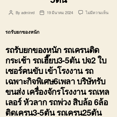
บน
By
adminrd
19 มีนาคม 2024
ไม่มีความเห็น
Post
Post
รถ
author
date
รับ
ยก
รถรับยกของหนัก
ของ
หนัก
รถรับยกของหนัก รถเครนติด
10ล้อ
บรรท
กระเช้า รถเฮี๊ยบ3-5ตัน ปจ2 ใบ
ติด
เครน
เซอร์คนขับ เข้าโรงงาน รถ
รถ
เฮี๊ยบ
เฉพาะกิจพิเศษ6เพลา บริษัทรับ
3-
5ตัน
ขนส่ง เครื่องจักรโรงงาน รถเทล
เลอร์ หัวลาก รถพ่วง สิบล้อ 6ล้อ
ติดเครน3-5ตัน รถเครน25ตัน