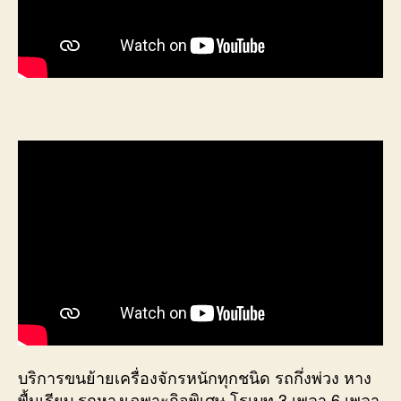
บริการขนย้ายเครื่องจักรหนักทุกชนิด รถกึ่งพ่วง หาง
พื้นเรียบ รถหางเฉพาะกิจพิเศษ โรเบท 3 เพลา 6 เพลา