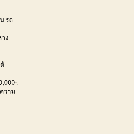
ยบ รถ
หาง
ด้
0,000-.
ิดความ