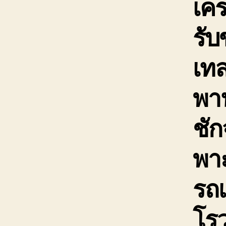
เค
รับ
เท
พา
ชัก
พา
รถเ
โร