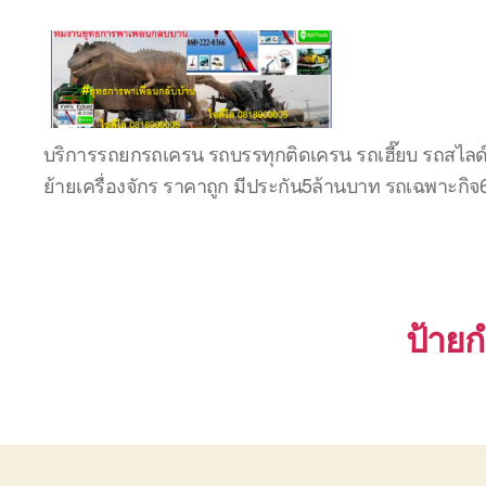
บริษัท
บริการรถยกรถเครน รถบรรทุกติดเครน รถเฮี๊ยบ รถสไลด
รถ
ย้ายเครื่องจักร ราคาถูก มีประกัน5ล้านบาท รถเฉพาะกิ
บรรทุก
เครื่องจักร
ระยอง
ชลบุรี
(บริษัท
เซียน
ป้ายก
พาณิชย์
จำกัด)
บริการ
รถยก
รถ
รับจ้าง
ใน