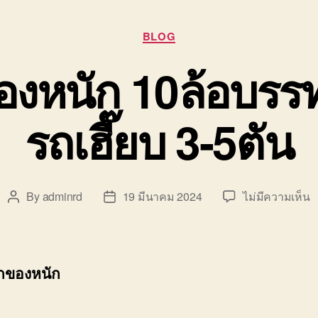
Categories
BLOG
องหนัก 10ล้อบรรท
รถเฮี๊ยบ 3-5ตัน
บ
By
adminrd
19 มีนาคม 2024
ไม่มีความเห็น
Post
Post
ร
author
date
รั
ย
ข
กของหนัก
ห
1
บ