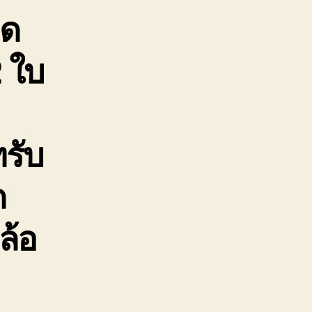
ิด
ิด
ครน
ถ
2 ใบ
ี๊ยบ
-
ตัน
รับ
ถ
ล้อ