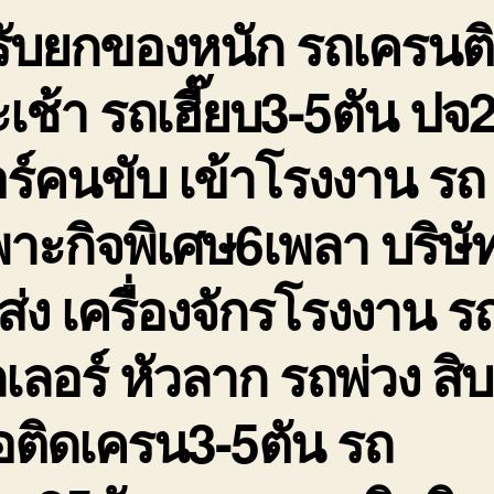
รับยกของหนัก รถเครนต
ต
เ
ร
เช้า รถเฮี๊ยบ3-5ตัน ปจ
เฮ
3
ร์คนขับ เข้าโรงงาน รถ
5
าะกิจพิเศษ6เพลา บริษัท
่ง เครื่องจักรโรงงาน ร
เลอร์ หัวลาก รถพ่วง สิบ
อติดเครน3-5ตัน รถ