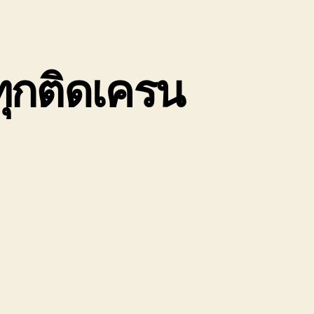
ุกติดเครน
น
ถ
บ
ก
อง
นัก
0ล้อ
รรทุก