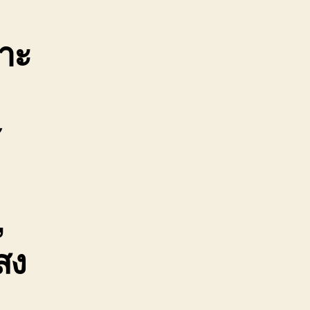
าะ
,
สง