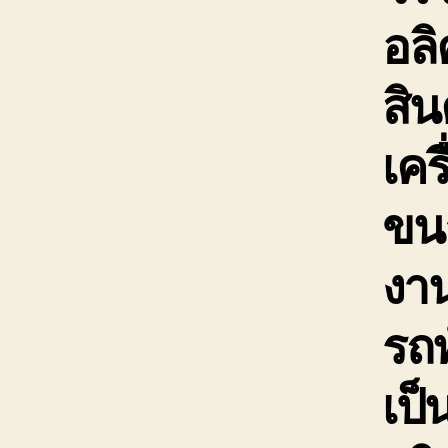
อลิ
สิน
เคร
ขนา
งาน
รถ
เป็