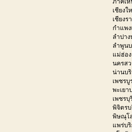
ภาคเหน
เชียงใ
เชียงร
กำแพง
ลำปางบ
ลำพูนบ
แม่ฮ่อ
นครสวร
น่านบร
เพชรบู
พะเยาบ
เพชรบุ
พิจิตร
พิษณุโ
แพร่บร