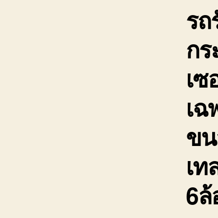
รถ
กระ
เซอ
เฉพ
ขนส
เทล
6ล้