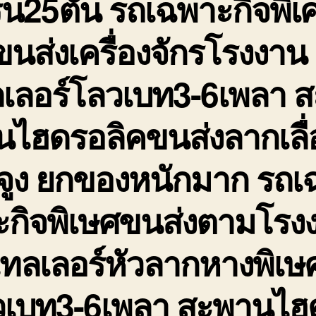
รน25ตัน รถเฉพาะกิจพิเ
ขนส่งเครื่องจักรโรงงาน
ลเลอร์โลวเบท3-6เพลา ส
นไฮดรอลิคขนส่งลากเลื
จูง ยกของหนักมาก รถเ
ะกิจพิเษศขนส่งตามโรง
ทลเลอร์หัวลากหางพิเษ
วเบท3-6เพลา สะพานไฮ