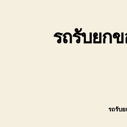
เขต
บ่อ
วิน
ติดต่อ
รถรับยกข
0818900005
รถรับย