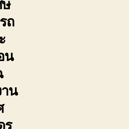
ศษ
 รถ
ะ
่อน
ฉ
งาน
ศ
ดร