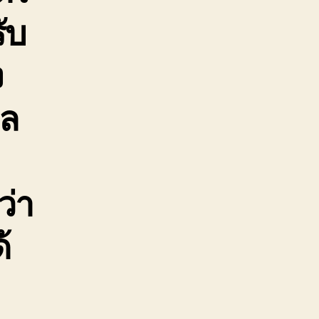
ับ
ง
กล
ว่า
้