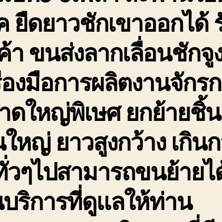
ค ยืดยาวชักเขาออกได้ ร
ค้า ขนส่งลากเลื่อนชักจู
ื่องมือการผลิตงานจักร
ดใหญ่พิเษศ ยกย้ายชิ้น
ใหญ่ ยาวสูงกว้าง เกินก
ทั่วๆไปสามารถขนย้ายได
นบริการที่ดูแลให้ท่าน