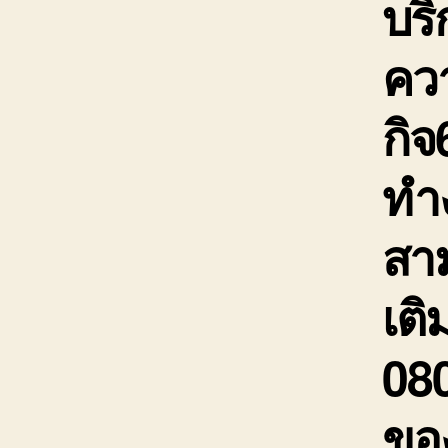
บริ
คว
กิจ
ทำ
สา
เติ
08
ขอ