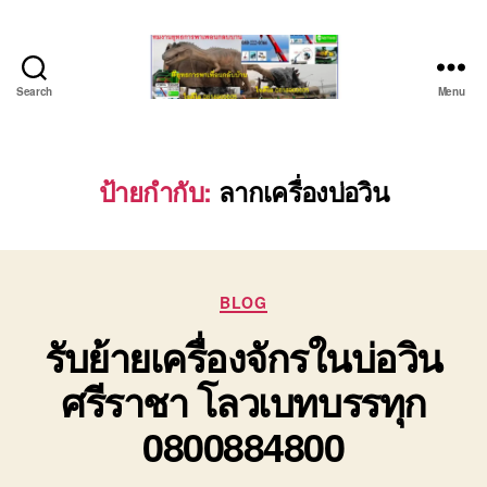
Search
Menu
บริษัท
รถ
บรรทุก
เครื่องจักร
ป้ายกำกับ:
ลากเครื่องบ่อวิน
ระยอง
ชลบุรี
(บริษัท
เซียน
Categories
พาณิชย์
BLOG
จำกัด)
รับย้ายเครื่องจักรในบ่อวิน
บริการ
รถยก
ศรีราชา โลวเบทบรรทุก
รถ
รับจ้าง
0800884800
ใน
เขต