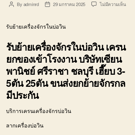
บ่อ
บน
By
adminrd
29 มกราคม 2025
ไม่มีความเห็น
Post
Post
วิน
รับ
author
date
ติดต่อ
ย้าย
0818900005
เครื่
รับย้ายเครื่องจักรในบ่อวิน
ใน
บ่อ
รับย้ายเครื่องจักรในบ่อวิน เครน
วิน
ศรีร
ยกของเข้าโรงงาน บริษัทเซียน
โลวเ
ทบร
พานิชย์ ศรีราชา ชลบุรี เฮี๊ยบ 3-
ทุก
0800
5ตัน 25ตัน ขนส่งยกย้ายจักรกล
มีประกัน
บริการเครนเครื่องจักรบ่อวิน
ลากเครื่องบ่อวิน