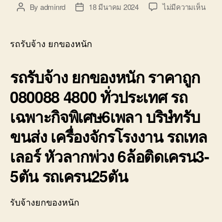
บ่อ
บน
By
adminrd
18 มีนาคม 2024
ไม่มีความเห็น
Post
Post
วิน
รถ
author
date
ติดต่อ
รับจ้
0818900005
ยก
รถรับจ้าง ยกของหนัก
ของ
หนัก
รถรับจ้าง ยกของหนัก ราคาถูก
ราคา
ถูก
080088 4800 ทั่วประเทศ รถ
10ล้อ
ติด
เฉพาะกิจพิเศษ6เพลา บริษํทรับ
เครน
รถ
ขนส่ง เครื่องจักรโรงงาน รถเทล
เฮี๊ยบ
3-
เลอร์ หัวลากพ่วง 6ล้อติดเครน3-
5ตัน
5ตัน รถเครน25ตัน
รับจ้างยกของหนัก