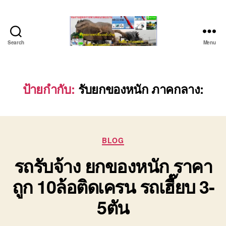
Search
Menu
บริษัท
รถ
บรรทุก
เครื่องจักร
ป้ายกำกับ:
รับยกของหนัก ภาคกลาง:
ระยอง
ชลบุรี
(บริษัท
เซียน
Categories
พาณิชย์
BLOG
จำกัด)
รถรับจ้าง ยกของหนัก ราคา
บริการ
รถยก
ถูก 10ล้อติดเครน รถเฮี๊ยบ 3-
รถ
รับจ้าง
5ตัน
ใน
เขต