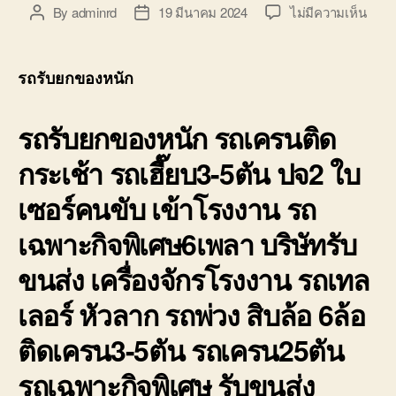
บ่อ
บน
By
adminrd
19 มีนาคม 2024
ไม่มีความเห็น
Post
Post
วิน
รถ
author
date
ติดต่อ
รับ
0818900005
ยก
รถรับยกของหนัก
ของ
หนัก
รถรับยกของหนัก รถเครนติด
10ล้อ
บรรท
กระเช้า รถเฮี๊ยบ3-5ตัน ปจ2 ใบ
ติด
เครน
เซอร์คนขับ เข้าโรงงาน รถ
รถ
เฮี๊ยบ
เฉพาะกิจพิเศษ6เพลา บริษัทรับ
3-
5ตัน
ขนส่ง เครื่องจักรโรงงาน รถเทล
เลอร์ หัวลาก รถพ่วง สิบล้อ 6ล้อ
ติดเครน3-5ตัน รถเครน25ตัน
รถเฉพาะกิจพิเศษ รับขนส่ง