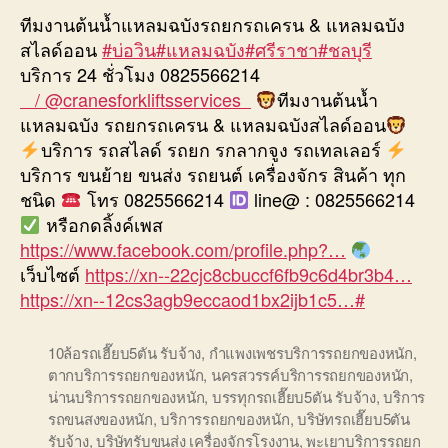
ทีมงานต้นน้ำแหลมฉบังรถยกรถเครน & แหลมฉบัง
สไลด์ออน
#บ่อวิน
#แหลมฉบัง
#ศรีราชา
#ชลบุรี
บริการ 24 ชั่วโมง 0825566214
/ @cranesforkliftsservices
ทีมงานต้นน้ำ
แหลมฉบัง รถยกรถเครน & แหลมฉบังสไลด์ออน
บริการ รถสไลด์ รถยก รกลากจูง รถเทลเลอร์
บริการ ขนย้าย ขนส่ง รถยนต์ เครื่องจักร สินค้า ทุก
ชนิด
โทร 0825566214
line@ : 0825566214
หรือกดลิ้งค์เพส
https://www.facebook.com/profile.php?…
เว็บไซต์
https://xn--22cjc8cbuccf6fb9c6d4br3b4…
https://xn--12cs3agb9eccaod1bx2ijb1c5…
#
10ล้อรถเฮี๊ยบ5ตัน รับจ้าง
,
กำแพงเพชรบริการรถยกของหนัก
,
ตากบริการรถยกของหนัก
,
นครสวรรค์บริการรถยกของหนัก
,
น่านบริการรถยกของหนัก
,
บรรทุกรถเฮี๊ยบ5ตัน รับจ้าง
,
บริการ
รถขนสงของหนัก
,
บริการรถยกของหนัก
,
บริษัทรถเฮี๊ยบ5ตัน
รับจ้าง
,
บริษัทรับขนส่ง เครื่องจักรโรงงาน
,
พะเยาบริการรถยก