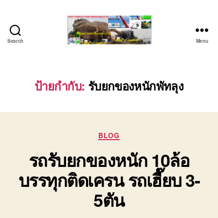
Search
Menu
บริษัท
รถ
บรรทุก
เครื่องจักร
ป้ายกำกับ:
รับยกของหนักพัทลุง
ระยอง
ชลบุรี
(บริษัท
เซียน
Categories
พาณิชย์
BLOG
จำกัด)
รถรับยกของหนัก 10ล้อ
บริการ
รถยก
บรรทุกติดเครน รถเฮี๊ยบ 3-
รถ
รับจ้าง
5ตัน
ใน
เขต