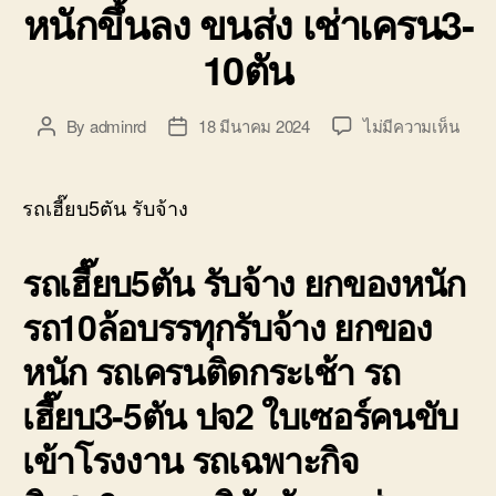
หนักขึ้นลง ขนส่ง เช่าเครน3-
10ตัน
บน
By
adminrd
18 มีนาคม 2024
ไม่มีความเห็น
Post
Post
รถ
author
date
เฮี๊ย
รับจ้
รถเฮี๊ยบ5ตัน รับจ้าง
ยก
ของ
รถเฮี๊ยบ5ตัน รับจ้าง ยกของหนัก
หนัก
ขึ้น
รถ10ล้อบรรทุกรับจ้าง ยกของ
ลง
ขนส่
หนัก รถเครนติดกระเช้า รถ
เช่า
เครน
เฮี๊ยบ3-5ตัน ปจ2 ใบเซอร์คนขับ
10ตั
เข้าโรงงาน รถเฉพาะกิจ