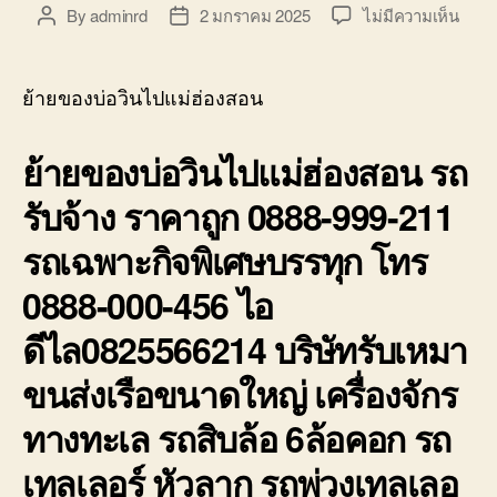
บ่อ
บน
By
adminrd
2 มกราคม 2025
ไม่มีความเห็น
Post
Post
วิน
ย้าย
author
date
ติดต่อ
ของ
0818900005
บ่อ
ย้ายของบ่อวินไปแม่ฮ่องสอน
วิน
ไป
ย้ายของบ่อวินไปแม่ฮ่องสอน รถ
แม่ฮ
รถ
รับจ้าง ราคาถูก 0888-999-211
รับจ้า
ราคา
รถเฉพาะกิจพิเศษบรรทุก โทร
ถูก
0888
0888-000-456 ไอ
999-
211
ดีไล0825566214 บริษัทรับเหมา
ขนส่งเรือขนาดใหญ่ เครื่องจักร
ทางทะเล รถสิบล้อ 6ล้อคอก รถ
เทลเลอร์ หัวลาก รถพ่วงเทลเลอ