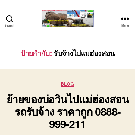
Search
Menu
บริษัท
รถ
บรรทุก
เครื่องจักร
ป้ายกำกับ:
รับจ้างไปแม่ฮ่องสอน
ระยอง
ชลบุรี
(บริษัท
เซียน
Categories
พาณิชย์
BLOG
จำกัด)
ย้ายของบ่อวินไปแม่ฮ่องสอน
บริการ
รถยก
รถรับจ้าง ราคาถูก 0888-
รถ
รับจ้าง
999-211
ใน
เขต