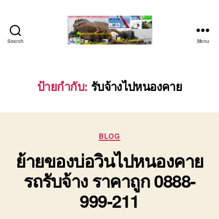
Search
Menu
บริษัท
รถ
บรรทุก
เครื่องจักร
ป้ายกำกับ:
รับจ้างไปหนองคาย
ระยอง
ชลบุรี
(บริษัท
เซียน
Categories
พาณิชย์
BLOG
จำกัด)
ย้ายของบ่อวินไปหนองคาย
บริการ
รถยก
รถรับจ้าง ราคาถูก 0888-
รถ
รับจ้าง
999-211
ใน
เขต