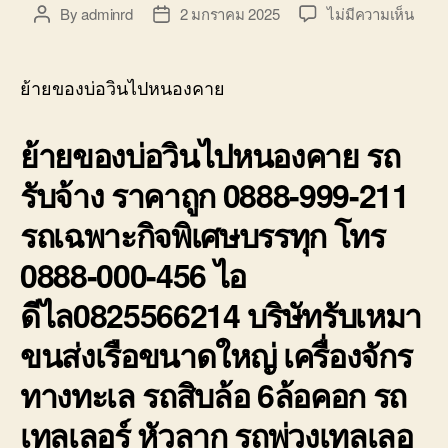
บ่อ
บน
By
adminrd
2 มกราคม 2025
ไม่มีความเห็น
Post
Post
วิน
ย้าย
author
date
ติดต่อ
ของ
0818900005
บ่อ
ย้ายของบ่อวินไปหนองคาย
วิน
ไป
ย้ายของบ่อวินไปหนองคาย รถ
หนอง
รถ
รับจ้าง ราคาถูก 0888-999-211
รับจ้า
ราคา
รถเฉพาะกิจพิเศษบรรทุก โทร
ถูก
0888
0888-000-456 ไอ
999-
211
ดีไล0825566214 บริษัทรับเหมา
ขนส่งเรือขนาดใหญ่ เครื่องจักร
ทางทะเล รถสิบล้อ 6ล้อคอก รถ
เทลเลอร์ หัวลาก รถพ่วงเทลเลอ