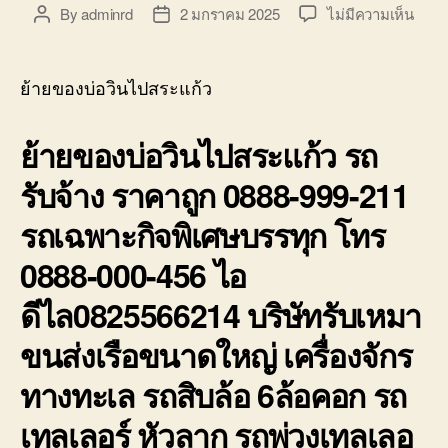
บ่อ
บน
By
adminrd
2 มกราคม 2025
ไม่มีความเห็น
Post
Post
วิน
ย้าย
author
date
ติดต่อ
ของ
0818900005
บ่อ
ย้ายของบ่อวินไปสระแก้ว
วิน
ไป
ย้ายของบ่อวินไปสระแก้ว รถ
สระแ
รถ
รับจ้าง ราคาถูก 0888-999-211
รับจ้า
ราคา
รถเฉพาะกิจพิเศษบรรทุก โทร
ถูก
0888
0888-000-456 ไอ
999-
211
ดีไล0825566214 บริษัทรับเหมา
ขนส่งเรือขนาดใหญ่ เครื่องจักร
ทางทะเล รถสิบล้อ 6ล้อคอก รถ
เทลเลอร์ หัวลาก รถพ่วงเทลเลอ