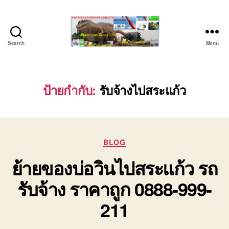
Search
Menu
บริษัท
รถ
บรรทุก
เครื่องจักร
ป้ายกำกับ:
รับจ้างไปสระแก้ว
ระยอง
ชลบุรี
(บริษัท
เซียน
Categories
พาณิชย์
BLOG
จำกัด)
ย้ายของบ่อวินไปสระแก้ว รถ
บริการ
รถยก
รับจ้าง ราคาถูก 0888-999-
รถ
รับจ้าง
211
ใน
เขต