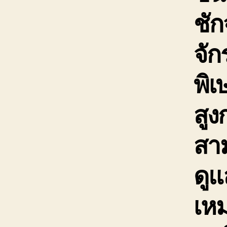
ชัก
จั
พิเ
สูง
สาม
ดูแ
เห