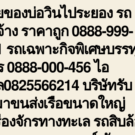
ยของบ่อวินไประยอง รถ
รั
ร
ถ
จ้าง ราคาถูก 0888-999-
0
9
 รถเฉพาะกิจพิเศษบรรท
2
ร 0888-000-456 ไอ
ล0825566214 บริษัทรับ
มาขนส่งเรือขนาดใหญ่
ื่องจักรทางทะเล รถสิบล