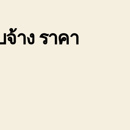
บจ้าง ราคา
1
น
้าย
อง
่อ
ิน
ป
ะยอง
ถ