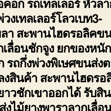
อคอก รถเทลเลอร์ หัวลา
่วงเทลเลอร์โลวเบท3-
พลา สะพานไฮดรอลิคขน
เลื่อนชักจูง ยกของหนั
 รถกึ่งพ่วงพิเษศขนส่ง
ดลงสินค้า สะพานไฮดรอล
ยาวชักเขาออกได้ รับสิน
่งไม้ยางพาราลากเลื่อ