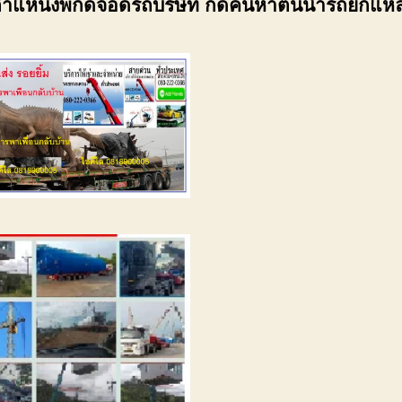
ำแหน่งพิกัดจอดรถบริษัท กดค้นหาต้นน้ำรถยกแห