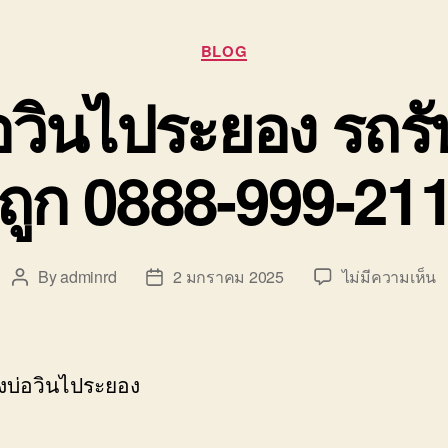
Categories
BLOG
อวินไประยอง รถรั
ถูก 0888-999-21
บ
By
adminrd
2 มกราคม 2025
ไม่มีความเห็น
Post
Post
ย
author
date
ข
บ
ว
งบ่อวินไประยอง
ไ
ร
ร