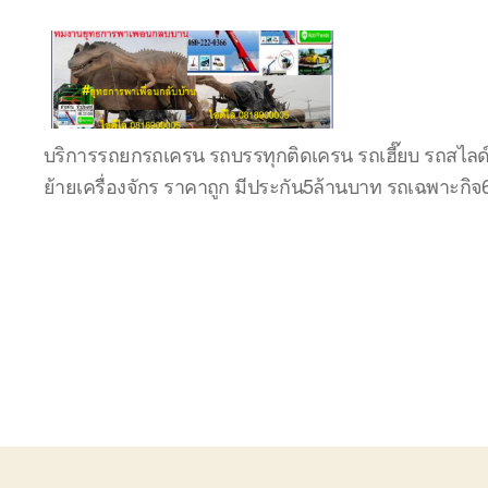
บริษัท
บริการรถยกรถเครน รถบรรทุกติดเครน รถเฮี๊ยบ รถสไลด
รถ
ย้ายเครื่องจักร ราคาถูก มีประกัน5ล้านบาท รถเฉพาะกิ
บรรทุก
เครื่องจักร
ระยอง
ชลบุรี
(บริษัท
เซียน
พาณิชย์
จำกัด)
บริการ
รถยก
รถ
รับจ้าง
ใน