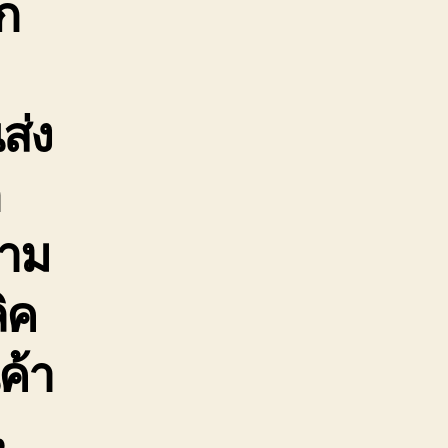
ก
ส่ง
ก
ตาม
ิค
ค้า
น