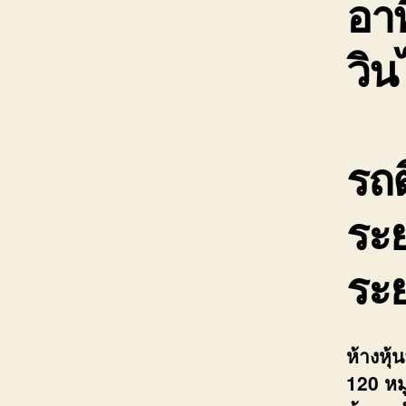
อาท
วิ
รถต
ระย
ระ
ห้างหุ
120 หมู