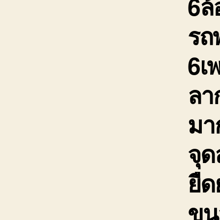
6ล้
รถพ
6เ
ลาก
มาก
จุ
ยืด
ขนส