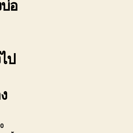
บ่อ
งไป
ง
30