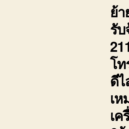
ย้า
รับ
211
โท
ดีไ
เห
เคร