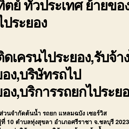
ิตย์ ทั่วประเทศ ย้ายของ
นไประยอง
ิดเครนไประยอง,รับจ้า
อง,บริษัทรถไป
ยอง,บริการรถยกไประยอ
้นส่วนจำกัดต้นน้ำ รถยก แหลมฉบัง เซอร์วิส
่ที่ 10 ตำบลทุ่งสุขลา อำเภอศรีราชา จ.ชลบุรี 202