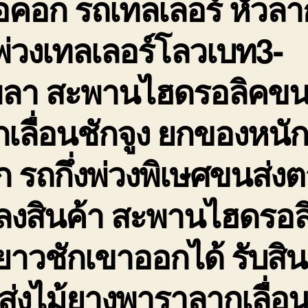
อคอก รถเทลเลอร์ หัวลา
่วงเทลเลอร์โลวเบท3-
พลา สะพานไฮดรอลิคขน
เลื่อนชักจูง ยกของหนั
 รถกึ่งพ่วงพิเษศขนส่ง
ดลงสินค้า สะพานไฮดรอล
ยาวชักเขาออกได้ รับสิน
่งไม้ยางพาราลากเลื่อ