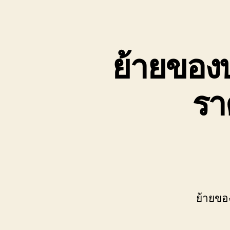
เขต
บ่อ
วิน
ติดต่อ
ย้ายของ
0818900005
รา
ย้ายขอ