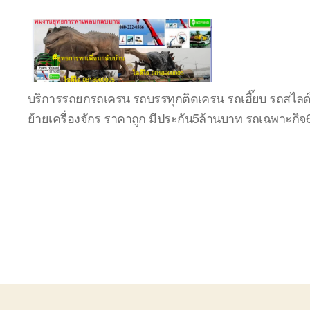
บริษัท
บริการรถยกรถเครน รถบรรทุกติดเครน รถเฮี๊ยบ รถสไลด
รถ
ย้ายเครื่องจักร ราคาถูก มีประกัน5ล้านบาท รถเฉพาะกิ
บรรทุก
เครื่องจักร
ระยอง
ชลบุรี
(บริษัท
เซียน
พาณิชย์
จำกัด)
บริการ
รถยก
รถ
รับจ้าง
ใน