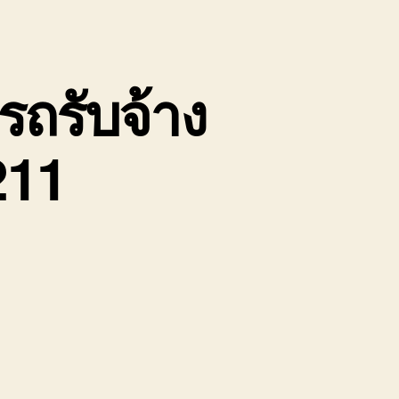
ถรับจ้าง
211
น
้าย
อง
่อ
ิน
ป
ครพนม
ถ