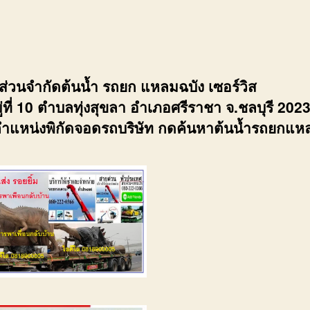
้นส่วนจำกัดต้นน้ำ รถยก แหลมฉบัง เซอร์วิส
่ที่ 10 ตำบลทุ่งสุขลา อำเภอศรีราชา จ.ชลบุรี 202
ำแหน่งพิกัดจอดรถบริษัท กดค้นหาต้นน้ำรถยกแห