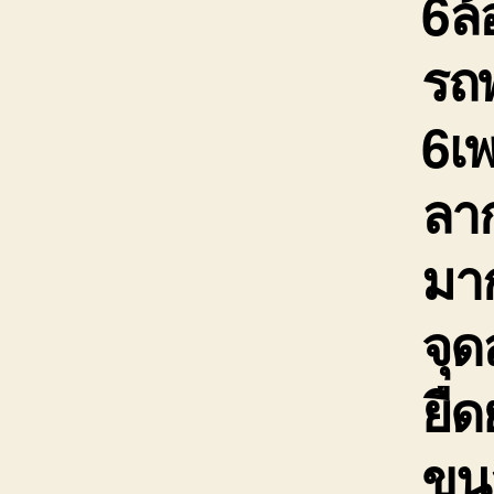
6ล้
รถพ
6เ
ลาก
มาก
จุ
ยืด
ขนส