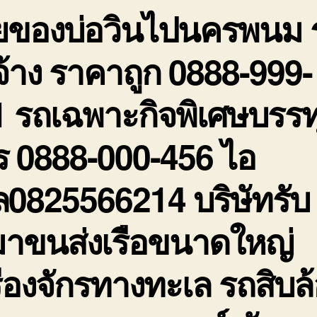
ายของบ่อวินไปนครพนม 
รั
ร
ถ
จ้าง ราคาถูก 0888-999-
0
9
 รถเฉพาะกิจพิเศษบรรท
2
ร 0888-000-456 ไอ
ล0825566214 บริษัทรับ
มาขนส่งเรือขนาดใหญ่
ื่องจักรทางทะเล รถสิบล