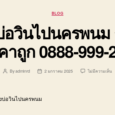
Categories
BLOG
บ่อวินไปนครพนม ร
คาถูก 0888-999-
บ
By
adminrd
2 มกราคม 2025
ไม่มีความเห็น
Post
Post
ย
author
date
ข
บ
ว
งบ่อวินไปนครพนม
ไ
น
ร