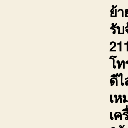
ย้
รับ
211
โท
ดีไ
เห
เคร