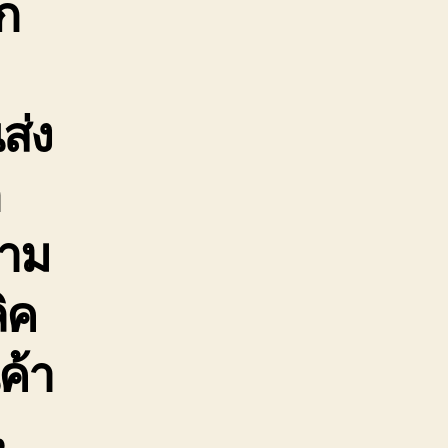
ก
ส่ง
ก
ตาม
ิค
ค้า
น