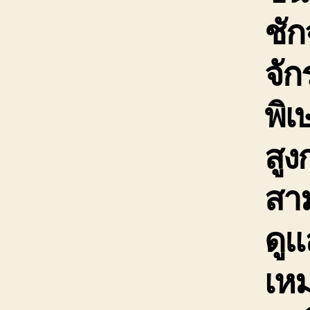
ชัก
จั
พิเ
สูง
สาม
ดูแ
เห