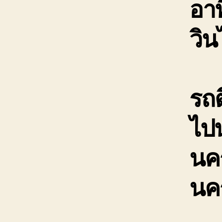
อาท
วิ
รถ
ไป
นค
นค