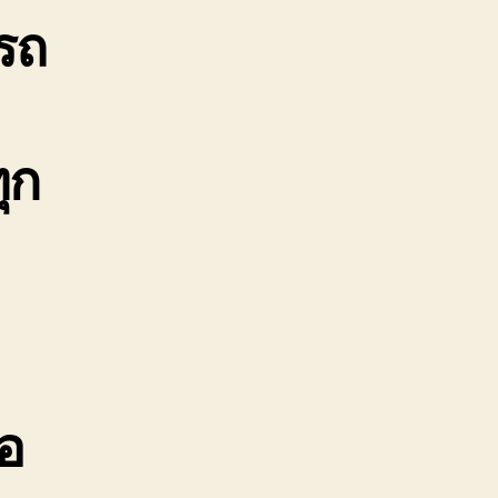
รถ
บจ้าง
าคา
ูก
888-
99-
ุก
11
้อ