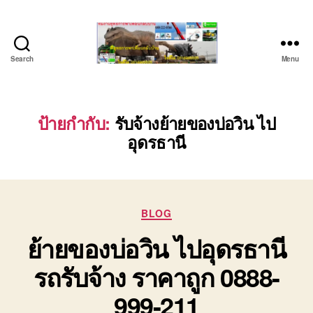
Search
Menu
บริษัท
รถ
บรรทุก
เครื่องจักร
ป้ายกำกับ:
รับจ้างย้ายของบ่อวิน ไป
ระยอง
อุดรธานี
ชลบุรี
(บริษัท
เซียน
พาณิชย์
จำกัด)
Categories
BLOG
บริการ
ย้ายของบ่อวิน ไปอุดรธานี
รถยก
รถ
รถรับจ้าง ราคาถูก 0888-
รับจ้าง
ใน
999-211
เขต