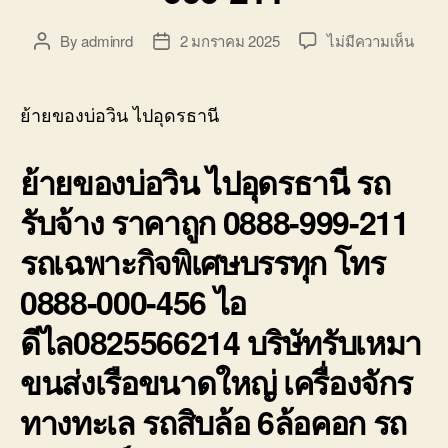
บ่อ
วิน
บน
By
adminrd
2 มกราคม 2025
ไม่มีความเห็น
Post
Post
ติดต่อ
ย้าย
author
date
0818900005
ของ
บ่อ
ย้ายของบ่อวิน ไปอุดรธานี
วิน
ไป
ย้ายของบ่อวิน ไปอุดรธานี รถ
อุดรธ
รถ
รับจ้าง ราคาถูก 0888-999-211
รับจ้า
ราคา
รถเฉพาะกิจพิเศษบรรทุก โทร
ถูก
0888
0888-000-456 ไอ
999-
211
ดีไล0825566214 บริษัทรับเหมา
ขนส่งเรือขนาดใหญ่ เครื่องจักร
ทางทะเล รถสิบล้อ 6ล้อคอก รถ