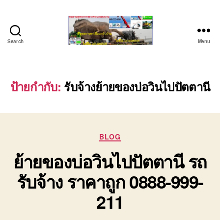
Search
Menu
บริษัท
รถ
บรรทุก
เครื่องจักร
ป้ายกำกับ:
รับจ้างย้ายของบ่อวินไปปัตตานี
ระยอง
ชลบุรี
(บริษัท
เซียน
Categories
พาณิชย์
BLOG
จำกัด)
ย้ายของบ่อวินไปปัตตานี รถ
บริการ
รถยก
รับจ้าง ราคาถูก 0888-999-
รถ
รับจ้าง
211
ใน
เขต