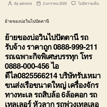
บ่อ
บน
By
adminrd
2 มกราคม 2025
ไม่มีความเห็น
Post
Post
วิน
ย้าย
author
date
ติดต่อ
ของ
0818900005
บ่อ
ย้ายของบ่อวินไปปัตตานี
วิน
ไป
ย้ายของบ่อวินไปปัตตานี รถ
ปัตตา
รถ
รับจ้าง ราคาถูก 0888-999-211
รับจ้า
ราคา
รถเฉพาะกิจพิเศษบรรทุก โทร
ถูก
0888
0888-000-456 ไอ
999-
211
ดีไล0825566214 บริษัทรับเหมา
ขนส่งเรือขนาดใหญ่ เครื่องจักร
ทางทะเล รถสิบล้อ 6ล้อคอก รถ
เทลเลอร์ หัวลาก รถพ่วงเทลเลอ