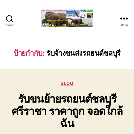
Search
Menu
บริษัท
รถ
บรรทุก
เครื่องจักร
ป้ายกำกับ:
รับจ้างขนส่งรถยนต์ชลบุรี
ระยอง
ชลบุรี
(บริษัท
เซียน
Categories
พาณิชย์
BLOG
จำกัด)
รับขนย้ายรถยนต์ชลบุรี
บริการ
รถยก
ศรีราชา ราคาถูก จอดใกล้
รถ
รับจ้าง
ฉัน
ใน
เขต