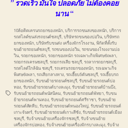
” รวดเร็ว มั่นใจ ปลอดภัย ไม่ต้องคอย
“
นาน
10ล้อติดเครนรถยกของหนัก
,
บริการรถขนสงของหนัก
,
บริการ
รถสไลด์ขนส่งรถยนต์ชลบุรี
,
บริษัทรถขนของบ่อวิน
,
บริษัทรถ
ยกของหนัก
,
บริษัทรับขนส่ง เครื่องจักรโรงงาน
,
พิกัดที่ตั้งรับ
ขนย้ายรถยนต์ชลบุรี
,
รถขนของบ่อวิน
,
รถขนของโรงงงานบ่อ
วิน
,
รถยกของหนัก
,
รถยกของหนัก รถเฉพาะกิจพิเศษ6เพลา
,
รถยกรถเครนชลบุรี
,
รถยกรถเสีย ชลบุรี
,
รถลากรถยกชลบุรี
,
รถสไลด์ใกล้ฉัน ชลบุรี
,
รถเครนรถยกของหนัก
,
รถเฉพาะกิจ
พิเศษ6เพลา
,
รถเสียกลางทาง
,
รถเฮี๊ยบ5ตันชลบุรี
,
รถเฮี๊ยบรถ
ยกของหนัก
,
รับขนย้ายรถยนต์ชลบุรี
,
รับขนย้ายรถยนต์บ่อ
ทอง
,
รับขนย้ายรถยนต์บางละมุง
,
รับขนย้ายรถยนต์บ้านบึง
,
รับขนย้ายรถยนต์พนัสนิคม
,
รับขนย้ายรถยนต์พัทยา
,
รับขน
Tags
ย้ายรถยนต์พานทอง
,
รับขนย้ายรถยนต์ศรีราชา
,
รับขนย้าย
รถยนต์สัตหีบ
,
รับขนย้ายรถยนต์หนองใหญ่
,
รับขนย้ายรถยนต์
เกาะจันทร์
,
รับขนย้ายรถยนต์เกาะสีชัง
,
รับขนย้ายรถยนต์เมือง
ชลบุรี
,
รับจ้างขนย้ายเครื่องจักรชลบุรี
,
รับจ้างขนย้าย
เครื่องจักรบ่อทอง
,
รับจ้างขนย้ายเครื่องจักรบางละมุง
,
รับจ้าง