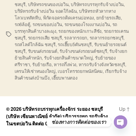
ชลบุรี
,
บริษัทรถขนของบ่อวิน
,
บริษัทรถบรรทุกรับจ้างบ่อวิน
,
บริษัทรถรับจ้างบ่อวิน จอดใก้ลฉัน
,
บริษัทรถหัวลากหาง
โลวเบทสัตหีบ
,
พิกัดจอดรถติดเครนบ่อทอง
,
ยกย้ายรถเสีย
,
รถ6ล้อตู้
,
รถขนของบ่อวิน
,
รถขนของโรงงงานบ่อวิน
,
รถ
บรรทุกสินค้าบางละมุง
,
รถยกของหนักเกาะสีชัง
,
รถยกรถเครน
Tags
ชลบุรี
,
รถยกรถเสีย ชลบุรี
,
รถลากรถยก
,
รถลากรถยกชลบุรี
,
รถสไลด์ใกล้ฉัน ชลบุรี
,
รถเฮี๊ยบ5ตันชลบุรี
,
รับขนย้ายรถยนต์
ชลบุรี
,
รับขนส่งรถยนต์
,
รับจ้างขนส่งรถยนต์ชลบุรี
,
รับจ้างยก
ย้ายสินค้าหนัก
,
รับจ้างยกสินค้าขนาดใหญ่
,
รับย้ายของ
ศรีราชา
,
รับย้ายเรือ
,
หารถกึ่งพ่วง
,
หารถรับจ้างจังหวัดชลบุรี
,
เครนให้เช่าหนองใหญ่
,
เบอรโทรรถยกพนัสนิคม
,
เรียกรับจ้าง
สินค้าขนส่งบ้านบึง
,
เฮี๊ยบพานทอง
© 2026
บริษัทรถบรรทุกเครื่องจักร ระยอง ชลบุรี
Up
↑
(บริษัท เซียนพาณิชย์ จำกัด) บริการรถยก รถรับจ้าง
ช่องทางการติดต่อของเรา
ในเขตบ่อวิน ติดต่อ 0818900005
O
P