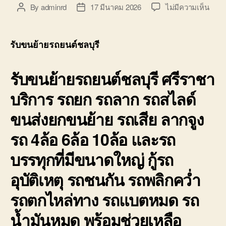
บ่อ
บน
By
adminrd
17 มีนาคม 2026
ไม่มีความเห็น
Post
Post
วิน
รับ
author
date
ติดต่อ
ขน
0818900005
ย้าย
รับขนย้ายรถยนต์ชลบุรี
รถยน
ชลบุร
รับขนย้ายรถยนต์ชลบุรี ศรีราชา
ศรีร
ราคา
บริการ รถยก รถลาก รถสไลด์
ถูก
จอด
ขนส่งยกขนย้าย รถเสีย ลากจูง
ใกล้
ฉัน
รถ 4ล้อ 6ล้อ 10ล้อ และรถ
บรรทุกที่มีขนาดใหญ่ กู้รถ
อุบัติเหตุ รถชนกัน รถพลิกคว่ำ
รถตกไหล่ทาง รถแบตหมด รถ
น้ำมันหมด พร้อมช่วยเหลือ