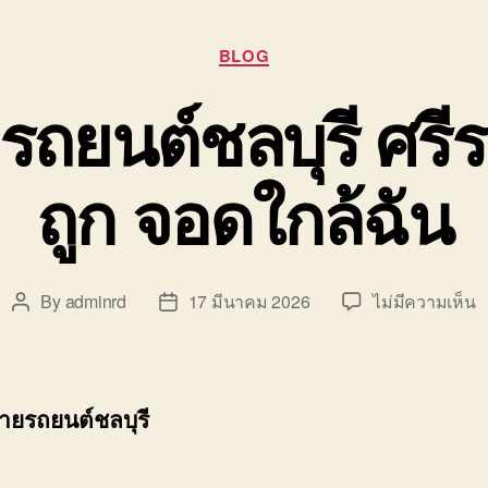
Categories
BLOG
รถยนต์ชลบุรี ศร
ถูก จอดใกล้ฉัน
บ
By
adminrd
17 มีนาคม 2026
ไม่มีความเห็น
Post
Post
รั
author
date
ข
ย
ร
้ายรถยนต์ชลบุรี
ช
ศ
ร