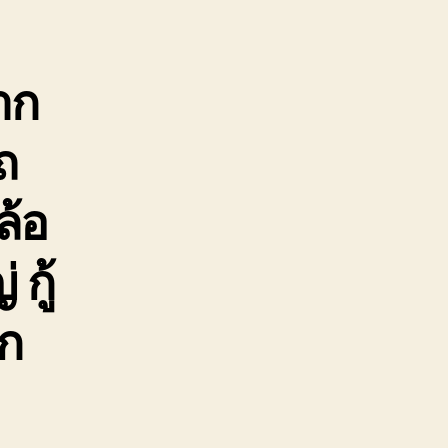
ูก
อด
กล้
าก
ัน
ถ
ล้อ
กู้
ิก