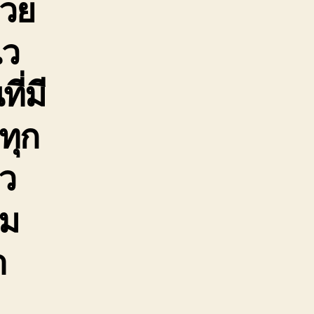
่วย
ไว
ี่มี
ทุก
็ว
าม
า