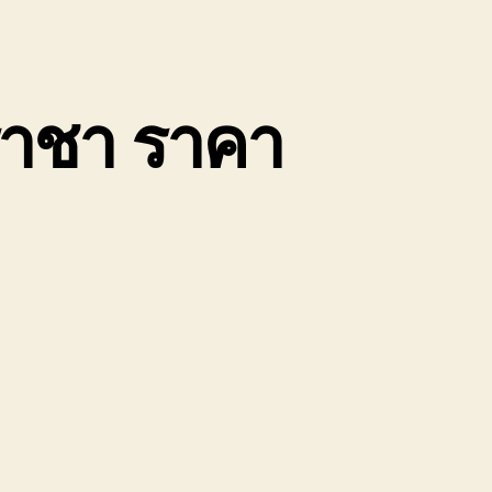
ีราชา ราคา
น
บ
น
้าย
ถยนต์
ลบุรี
รีราชา
าคา