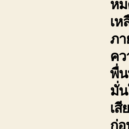
หม
เหล
ภาย
ควา
พื่
มั่
เสี
ก่อ