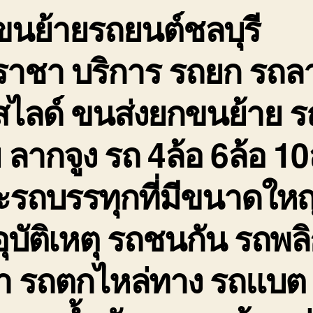
ขนย้ายรถยนต์ชลบุรี
ถ
จ
ใ
ีราชา บริการ รถยก รถล
ฉ
สไลด์ ขนส่งยกขนย้าย ร
ย ลากจูง รถ 4ล้อ 6ล้อ 10
รถบรรทุกที่มีขนาดใหญ่ 
ุบัติเหตุ รถชนกัน รถพล
่ำ รถตกไหล่ทาง รถแบต