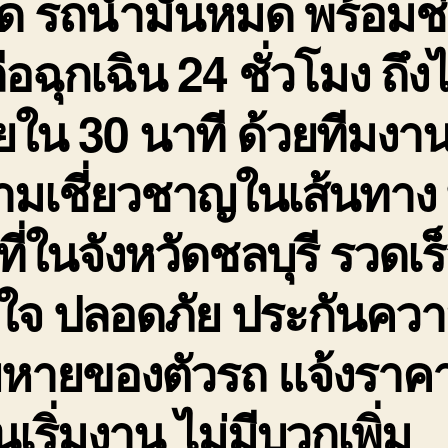
ด รถน้ำมันหมด พร้อมช
ือฉุกเฉิน 24 ชั่วโมง ถึง
ใน 30 นาที ด้วยทีมงานท
มเชี่ยวชาญในเส้นทาง 
นที่ในจังหวัดชลบุรี รวดเร
นใจ ปลอดภัย ประกันคว
ยหายของตัวรถ แจ้งราค
นเริ่มงาน ไม่มีบวกเพิ่ม