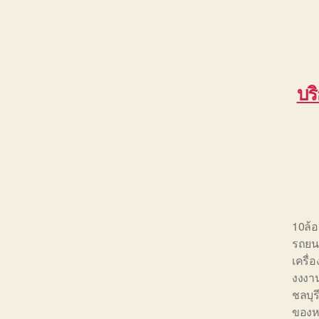
บร
10ล้
รถยนต
เครื่
งงงาน
ชลบุร
ของห