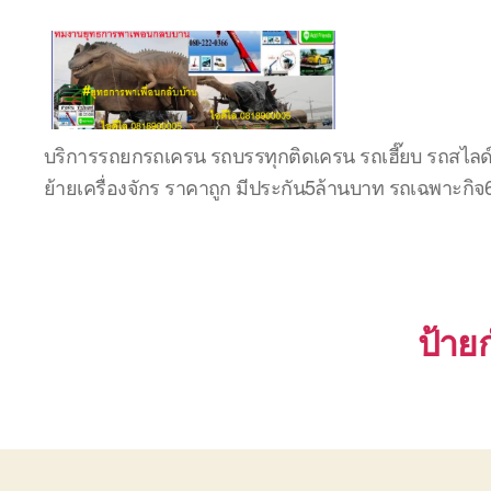
บริษัท
บริการรถยกรถเครน รถบรรทุกติดเครน รถเฮี๊ยบ รถสไลด
รถ
ย้ายเครื่องจักร ราคาถูก มีประกัน5ล้านบาท รถเฉพาะกิ
บรรทุก
เครื่องจักร
ระยอง
ชลบุรี
(บริษัท
เซียน
ป้าย
พาณิชย์
จำกัด)
บริการ
รถยก
รถ
รับจ้าง
ใน