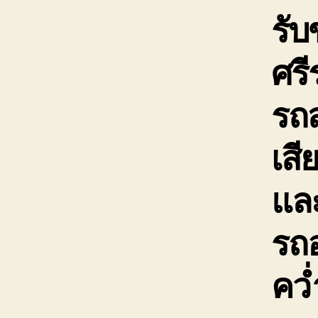
รับ
ศร
รถ
เสี
และ
รถอ
คว