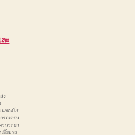
และ
ส่ง
ง
ขนของโร
ยกรถเครน
เครนรถยก
ถเฮี๊ยบรถ