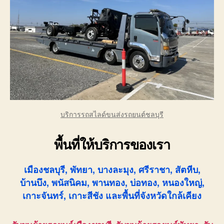
บริการรถสไลด์ขนส่งรถยนต์ชลบุรี
พื้นที่ให้บริการของเรา
เมืองชลบุรี, พัทยา, บางละมุง, ศรีราชา, สัตหีบ,
บ้านบึง, พนัสนิคม, พานทอง, บ่อทอง, หนองใหญ่,
เกาะจันทร์, เกาะสีชัง และพื้นที่จังหวัดใกล้เคียง