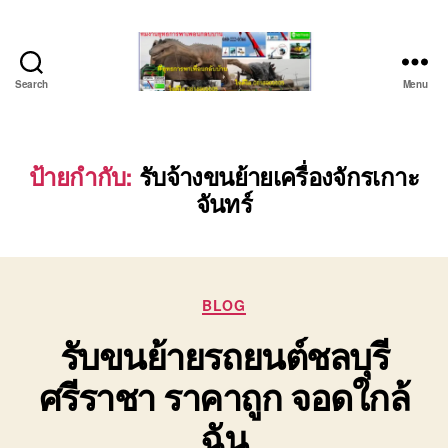
Search
Menu
บริษัท
รถ
บรรทุก
เครื่องจักร
ป้ายกำกับ:
รับจ้างขนย้ายเครื่องจักรเกาะ
ระยอง
จันทร์
ชลบุรี
(บริษัท
เซียน
พาณิชย์
จำกัด)
Categories
BLOG
บริการ
รับขนย้ายรถยนต์ชลบุรี
รถยก
รถ
ศรีราชา ราคาถูก จอดใกล้
รับจ้าง
ใน
ฉัน
เขต