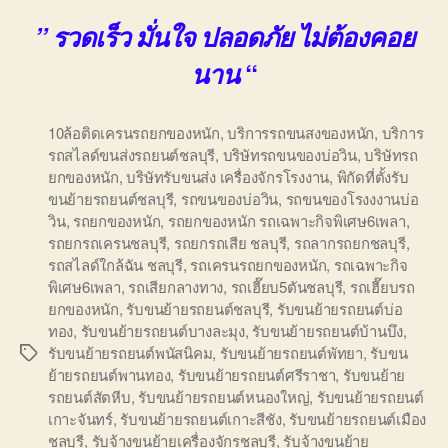
” รวดเร็ว มั่นใจ ปลอดภัย ไม่ต้องคอย
“
นาน
10ล้อติดเครนรถยกของหนัก
,
บริการรถขนสงของหนัก
,
บริการ
รถสไลด์ขนส่งรถยนต์ชลบุรี
,
บริษัทรถขนของบ่อวิน
,
บริษัทรถ
ยกของหนัก
,
บริษัทรับขนส่ง เครื่องจักรโรงงาน
,
พิกัดที่ตั้งรับ
ขนย้ายรถยนต์ชลบุรี
,
รถขนของบ่อวิน
,
รถขนของโรงงงานบ่อ
วิน
,
รถยกของหนัก
,
รถยกของหนัก รถเฉพาะกิจพิเศษ6เพลา
,
รถยกรถเครนชลบุรี
,
รถยกรถเสีย ชลบุรี
,
รถลากรถยกชลบุรี
,
รถสไลด์ใกล้ฉัน ชลบุรี
,
รถเครนรถยกของหนัก
,
รถเฉพาะกิจ
พิเศษ6เพลา
,
รถเสียกลางทาง
,
รถเฮี๊ยบ5ตันชลบุรี
,
รถเฮี๊ยบรถ
ยกของหนัก
,
รับขนย้ายรถยนต์ชลบุรี
,
รับขนย้ายรถยนต์บ่อ
ทอง
,
รับขนย้ายรถยนต์บางละมุง
,
รับขนย้ายรถยนต์บ้านบึง
,
รับขนย้ายรถยนต์พนัสนิคม
,
รับขนย้ายรถยนต์พัทยา
,
รับขน
Tags
ย้ายรถยนต์พานทอง
,
รับขนย้ายรถยนต์ศรีราชา
,
รับขนย้าย
รถยนต์สัตหีบ
,
รับขนย้ายรถยนต์หนองใหญ่
,
รับขนย้ายรถยนต์
เกาะจันทร์
,
รับขนย้ายรถยนต์เกาะสีชัง
,
รับขนย้ายรถยนต์เมือง
ชลบุรี
,
รับจ้างขนย้ายเครื่องจักรชลบุรี
,
รับจ้างขนย้าย