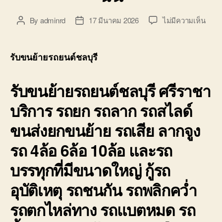
บ่อ
วิน
บน
By
adminrd
17 มีนาคม 2026
ไม่มีความเห็น
Post
Post
ติดต่อ
รับ
author
date
0818900005
ขน
ย้าย
รับขนย้ายรถยนต์ชลบุรี
รถยน
ชลบุร
รับขนย้ายรถยนต์ชลบุรี ศรีราชา
ศรีร
ราคา
บริการ รถยก รถลาก รถสไลด์
ถูก
จอด
ขนส่งยกขนย้าย รถเสีย ลากจูง
ใกล้
ฉัน
รถ 4ล้อ 6ล้อ 10ล้อ และรถ
บรรทุกที่มีขนาดใหญ่ กู้รถ
อุบัติเหตุ รถชนกัน รถพลิกคว่ำ
รถตกไหล่ทาง รถแบตหมด รถ