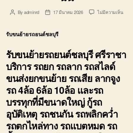
บ่อ
วิน
บน
By
adminrd
17 มีนาคม 2026
ไม่มีความเห็น
Post
Post
ติดต่อ
รับ
author
date
0818900005
ขน
ย้าย
รับขนย้ายรถยนต์ชลบุรี
รถยน
ชลบุร
รับขนย้ายรถยนต์ชลบุรี ศรีราชา
ศรีร
ราคา
บริการ รถยก รถลาก รถสไลด์
ถูก
จอด
ขนส่งยกขนย้าย รถเสีย ลากจูง
ใกล้
ฉัน
รถ 4ล้อ 6ล้อ 10ล้อ และรถ
บรรทุกที่มีขนาดใหญ่ กู้รถ
อุบัติเหตุ รถชนกัน รถพลิกคว่ำ
รถตกไหล่ทาง รถแบตหมด รถ