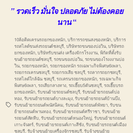
” รวดเร็ว มั่นใจ ปลอดภัย ไม่ต้องคอย
“
นาน
10ล้อติดเครนรถยกของหนัก
,
บริการรถขนสงของหนัก
,
บริการ
รถสไลด์ขนส่งรถยนต์ชลบุรี
,
บริษัทรถขนของบ่อวิน
,
บริษัทรถ
ยกของหนัก
,
บริษัทรับขนส่ง เครื่องจักรโรงงาน
,
พิกัดที่ตั้งรับ
ขนย้ายรถยนต์ชลบุรี
,
รถขนของบ่อวิน
,
รถขนของโรงงงานบ่อ
วิน
,
รถยกของหนัก
,
รถยกของหนัก รถเฉพาะกิจพิเศษ6เพลา
,
รถยกรถเครนชลบุรี
,
รถยกรถเสีย ชลบุรี
,
รถลากรถยกชลบุรี
,
รถสไลด์ใกล้ฉัน ชลบุรี
,
รถเครนรถยกของหนัก
,
รถเฉพาะกิจ
พิเศษ6เพลา
,
รถเสียกลางทาง
,
รถเฮี๊ยบ5ตันชลบุรี
,
รถเฮี๊ยบรถ
ยกของหนัก
,
รับขนย้ายรถยนต์ชลบุรี
,
รับขนย้ายรถยนต์บ่อ
ทอง
,
รับขนย้ายรถยนต์บางละมุง
,
รับขนย้ายรถยนต์บ้านบึง
,
รับขนย้ายรถยนต์พนัสนิคม
,
รับขนย้ายรถยนต์พัทยา
,
รับขน
Tags
ย้ายรถยนต์พานทอง
,
รับขนย้ายรถยนต์ศรีราชา
,
รับขนย้าย
รถยนต์สัตหีบ
,
รับขนย้ายรถยนต์หนองใหญ่
,
รับขนย้ายรถยนต์
เกาะจันทร์
,
รับขนย้ายรถยนต์เกาะสีชัง
,
รับขนย้ายรถยนต์เมือง
ชลบุรี
,
รับจ้างขนย้ายเครื่องจักรชลบุรี
,
รับจ้างขนย้าย