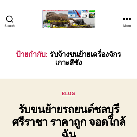
Search
Menu
บริษัท
รถ
บรรทุก
เครื่องจักร
ป้ายกำกับ:
รับจ้างขนย้ายเครื่องจักร
ระยอง
เกาะสีชัง
ชลบุรี
(บริษัท
เซียน
พาณิชย์
จำกัด)
Categories
BLOG
บริการ
รับขนย้ายรถยนต์ชลบุรี
รถยก
รถ
ศรีราชา ราคาถูก จอดใกล้
รับจ้าง
ใน
ฉัน
เขต