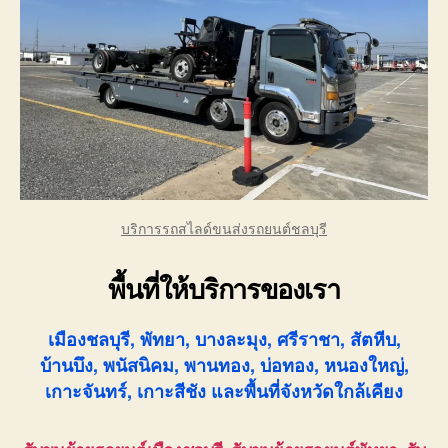
บริการรถสไลด์ขนส่งรถยนต์ชลบุรี
พื้นที่ให้บริการของเรา
เมืองชลบุรี, พัทยา, บางละมุง, ศรีราชา, สัตหีบ,
บ้านบึง, พนัสนิคม, พานทอง, บ่อทอง, หนองใหญ่,
เกาะจันทร์, เกาะสีชัง และพื้นที่จังหวัดใกล้เคียง