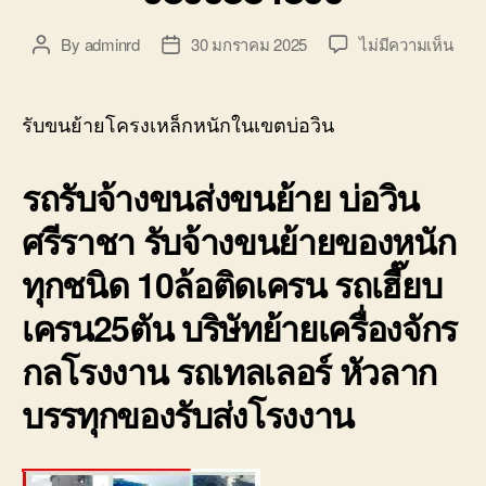
บ่อ
วิน
บน
By
adminrd
30 มกราคม 2025
ไม่มีความเห็น
Post
Post
ติดต่อ
รับ
author
date
0818900005
ขน
ย้าย
รับขนย้ายโครงเหล็กหนักในเขตบ่อวิน
โคร
เหล็
รถรับจ้างขนส่งขนย้าย บ่อวิน
หนัก
ใน
ศรีราชา รับจ้างขนย้ายของหนัก
เขต
บ่อ
ทุกชนิด 10ล้อติดเครน รถเฮี๊ยบ
วิน
ราค
เครน25ตัน บริษัทย้ายเครื่องจักร
ถูก
มี
กลโรงงาน รถเทลเลอร์ หัวลาก
ประก
บรรทุกของรับส่งโรงงาน
0800