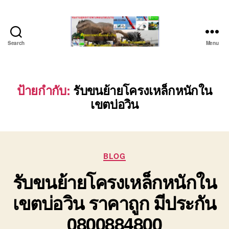
Search
Menu
บริษัท
รถ
บรรทุก
เครื่องจักร
ป้ายกำกับ:
รับขนย้ายโครงเหล็กหนักใน
ระยอง
เขตบ่อวิน
ชลบุรี
(บริษัท
เซียน
พาณิชย์
จำกัด)
Categories
BLOG
บริการ
รับขนย้ายโครงเหล็กหนักใน
รถยก
รถ
เขตบ่อวิน ราคาถูก มีประกัน
รับจ้าง
ใน
0800884800
เขต