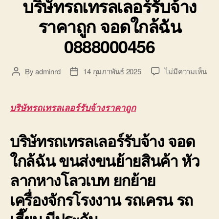
บริษัทรถเทรลเลอร์รับจ้าง
ราคาถูก จอดใกล้ฉัน
0888000456
บน
By
adminrd
14 กุมภาพันธ์ 2025
ไม่มีความเห็น
Post
Post
บริษ
author
date
รถ
เทร
บริษัทรถเทรลเลอร์รับจ้างราคาถูก
เลอ
ร์
บริษัทรถเทรลเลอร์รับจ้าง จอด
รับจ
ราค
ใกล้ฉัน ขนส่งขนย้ายสินค้า หัว
ถูก
จอ
ลากหางโลวเบท ยกย้าย
ใกล้
ฉัน
เครื่องจักรโรงงาน รถเครน รถ
088