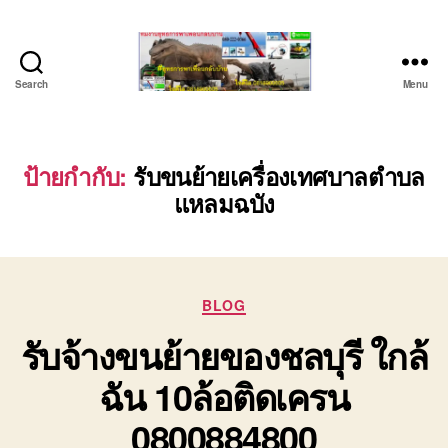
Search
Menu
บริษัท
รถ
บรรทุก
เครื่องจักร
ป้ายกำกับ:
รับขนย้ายเครื่องเทศบาลตำบล
ระยอง
แหลมฉบัง
ชลบุรี
(บริษัท
เซียน
พาณิชย์
จำกัด)
Categories
BLOG
บริการ
รับจ้างขนย้ายของชลบุรี ใกล้
รถยก
รถ
ฉัน 10ล้อติดเครน
รับจ้าง
ใน
0800884800
เขต