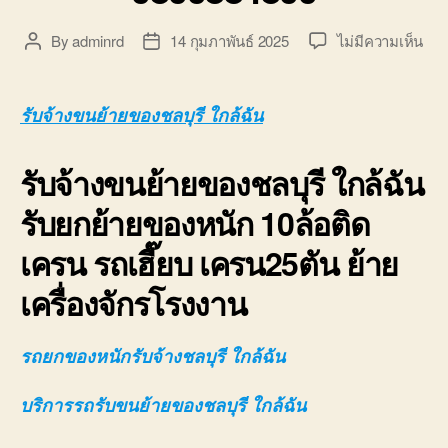
บ่อ
วิน
บน
By
adminrd
14 กุมภาพันธ์ 2025
ไม่มีความเห็น
Post
Post
ติดต่อ
รับจ
author
date
0818900005
ขน
ย้าย
รับจ้างขนย้ายของชลบุรี ใกล้ฉัน
ของ
ชลบุ
รับจ้างขนย้ายของชลบุรี ใกล้ฉัน
ใกล้
ฉัน
รับยกย้ายของหนัก 10ล้อติด
10ล
ติด
เครน รถเฮี๊ยบ เครน25ตัน ย้าย
เคร
080
เครื่องจักรโรงงาน
รถยกของหนักรับจ้างชลบุรี ใกล้ฉัน
บริการรถรับขนย้ายของชลบุรี ใกล้ฉัน