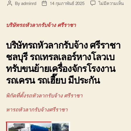
บน
By
adminrd
14 กุมภาพันธ์ 2025
ไม่มีความเห็น
Post
Post
บริษ
author
date
รถ
หัว
บริษัทรถหัวลากรับจ้าง ศรีราชา
ลาก
รับจ
บริษัทรถหัวลากรับจ้าง ศรีราชา
ศรี
จอ
ชลบุรี รถเทรลเลอร์หางโลวเบ
ใกล้
ฉัน
ทรับขนย้ายเครื่องจักรโรงงาน
นิค
อม
รถเครน รถเฮี๊ยบ มีประกัน
088
พิกัดที่ตั้งรถหัวลากรับจ้าง ศรีราชา
หารถหัวลากรับจ้างศรีราชา