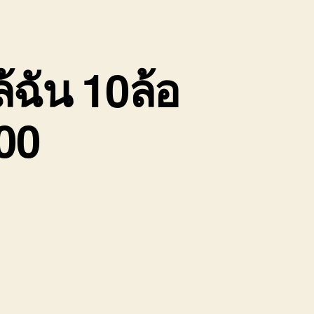
้ฉัน 10ล้อ
00
บน
รับจ้าง
ขน
ย้าย
ของ
ชลบุรี
ใกล้
ฉัน