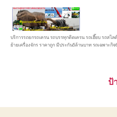
บริษัท
บริการรถยกรถเครน รถบรรทุกติดเครน รถเฮี๊ยบ รถสไลด
รถ
ย้ายเครื่องจักร ราคาถูก มีประกัน5ล้านบาท รถเฉพาะกิ
บรรทุก
เครื่องจักร
ระยอง
ชลบุรี
(บริษัท
เซียน
ป้
พาณิชย์
จำกัด)
บริการ
รถยก
รถ
รับจ้าง
ใน