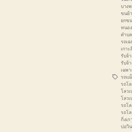
บางพ
ขนย้า
ยกขนย
หนอง
ตำบล
รถเฉ
เกาะส
รับจ
รับจ้
เฉพา
รถแม
Tags
รถโล
โลวเ
โลวเบ
รถโล
รถโลว
กิ่งเก
บ่อวิ