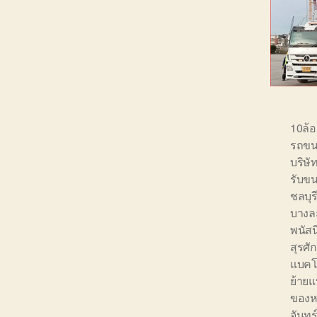
10ล้
รถขน
บริษ
รับขน
ชลบุร
บางล
พนัส
สุรศักด
แบคโ
ย้ายแ
ของหน
จันทร