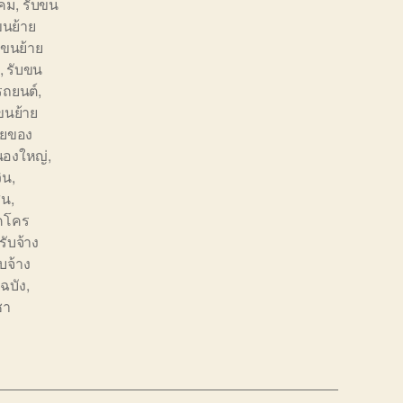
ิคม
,
รับขน
ขนย้าย
บขนย้าย
,
รับขน
รถยนต์
,
ขนย้าย
ายของ
นองใหญ่
,
ิน
,
สน
,
คโคร
ับจ้าง
บจ้าง
ฉบัง
,
ชา