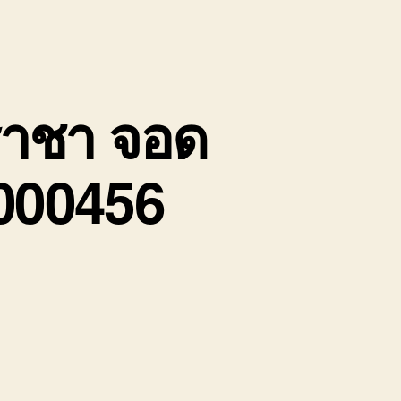
ีราชา จอด
8000456
บน
บริษัท
รถ
หัว
ลาก
รับจ้าง
ศรีราชา