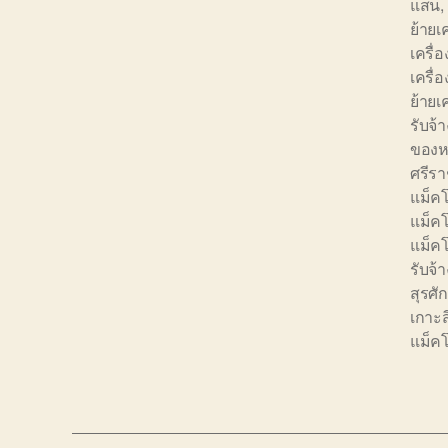
แสน
,
ย้ายเ
เครื่อ
เครื่
ย้าย
รับจ้
ของหน
ศรีร
แม็คโ
แม็ค
แม็คโ
รับจ
สุรศักด
เกาะส
แม็คโ