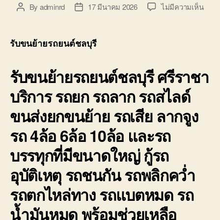
บ่อ
บน
By
adminrd
17 มีนาคม 2026
ไม่มีความเห็น
Post
Post
วิน
รับ
author
date
ติดต่อ
ขน
0818900005
ย้าย
รับขนย้ายรถยนต์ชลบุรี
รถยน
ชลบุร
รับขนย้ายรถยนต์ชลบุรี ศรีราชา
ศรีร
ราคา
บริการ รถยก รถลาก รถสไลด์
ถูก
จอด
ขนส่งยกขนย้าย รถเสีย ลากจูง
ใกล้
ฉัน
รถ 4ล้อ 6ล้อ 10ล้อ และรถ
บรรทุกที่มีขนาดใหญ่ กู้รถ
อุบัติเหตุ รถชนกัน รถพลิกคว่ำ
รถตกไหล่ทาง รถแบตหมด รถ
น้ำมันหมด พร้อมช่วยเหลือ