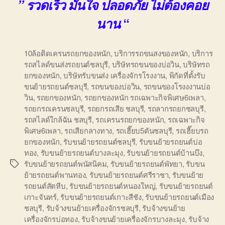
” รวดเร็ว มั่นใจ ปลอดภัย ไม่ต้องคอย
“
นาน
10ล้อติดเครนรถยกของหนัก
,
บริการรถขนสงของหนัก
,
บริการ
รถสไลด์ขนส่งรถยนต์ชลบุรี
,
บริษัทรถขนของบ่อวิน
,
บริษัทรถ
ยกของหนัก
,
บริษัทรับขนส่ง เครื่องจักรโรงงาน
,
พิกัดที่ตั้งรับ
ขนย้ายรถยนต์ชลบุรี
,
รถขนของบ่อวิน
,
รถขนของโรงงงานบ่อ
วิน
,
รถยกของหนัก
,
รถยกของหนัก รถเฉพาะกิจพิเศษ6เพลา
,
รถยกรถเครนชลบุรี
,
รถยกรถเสีย ชลบุรี
,
รถลากรถยกชลบุรี
,
รถสไลด์ใกล้ฉัน ชลบุรี
,
รถเครนรถยกของหนัก
,
รถเฉพาะกิจ
พิเศษ6เพลา
,
รถเสียกลางทาง
,
รถเฮี๊ยบ5ตันชลบุรี
,
รถเฮี๊ยบรถ
ยกของหนัก
,
รับขนย้ายรถยนต์ชลบุรี
,
รับขนย้ายรถยนต์บ่อ
ทอง
,
รับขนย้ายรถยนต์บางละมุง
,
รับขนย้ายรถยนต์บ้านบึง
,
รับขนย้ายรถยนต์พนัสนิคม
,
รับขนย้ายรถยนต์พัทยา
,
รับขน
Tags
ย้ายรถยนต์พานทอง
,
รับขนย้ายรถยนต์ศรีราชา
,
รับขนย้าย
รถยนต์สัตหีบ
,
รับขนย้ายรถยนต์หนองใหญ่
,
รับขนย้ายรถยนต์
เกาะจันทร์
,
รับขนย้ายรถยนต์เกาะสีชัง
,
รับขนย้ายรถยนต์เมือง
ชลบุรี
,
รับจ้างขนย้ายเครื่องจักรชลบุรี
,
รับจ้างขนย้าย
เครื่องจักรบ่อทอง
,
รับจ้างขนย้ายเครื่องจักรบางละมุง
,
รับจ้าง