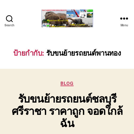
Search
Menu
บริษัท
รถ
บรรทุก
เครื่องจักร
ป้ายกำกับ:
รับขนย้ายรถยนต์พานทอง
ระยอง
ชลบุรี
(บริษัท
เซียน
Categories
พาณิชย์
BLOG
จำกัด)
รับขนย้ายรถยนต์ชลบุรี
บริการ
รถยก
ศรีราชา ราคาถูก จอดใกล้
รถ
รับจ้าง
ฉัน
ใน
เขต