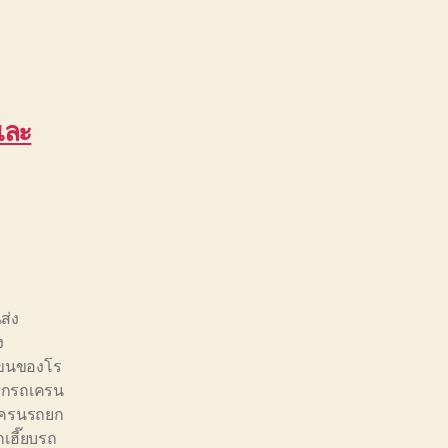
และ
ส่ง
ง
ขนของโร
ยกรถเครน
เครนรถยก
ถเฮี๊ยบรถ