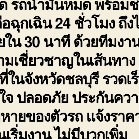
ด รถน้ำมันหมด พร้อมช
ือฉุกเฉิน 24 ชั่วโมง ถึง
ใน 30 นาที ด้วยทีมงานท
มเชี่ยวชาญในเส้นทาง 
นที่ในจังหวัดชลบุรี รวดเร
นใจ ปลอดภัย ประกันคว
ยหายของตัวรถ แจ้งราค
นเริ่มงาน ไม่มีบวกเพิ่ม