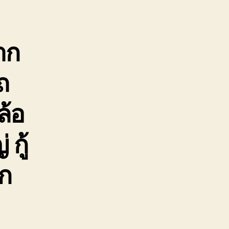
ูก
อด
กล้
าก
ัน
ถ
ล้อ
กู้
ิก