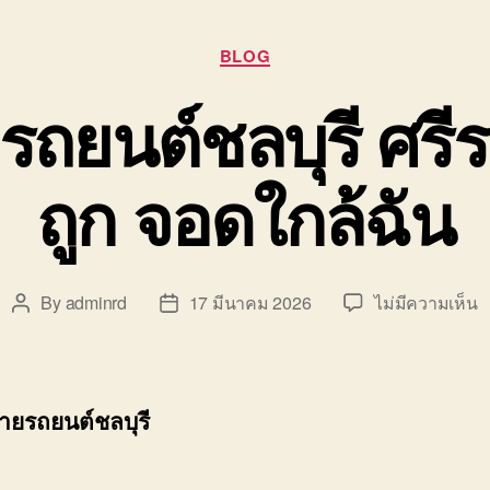
Categories
BLOG
รถยนต์ชลบุรี ศร
ถูก จอดใกล้ฉัน
บ
By
adminrd
17 มีนาคม 2026
ไม่มีความเห็น
Post
Post
รั
author
date
ข
ย
ร
้ายรถยนต์ชลบุรี
ช
ศ
ร