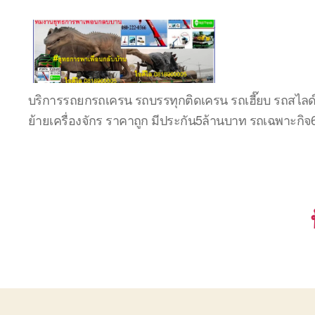
บริษัท
บริการรถยกรถเครน รถบรรทุกติดเครน รถเฮี๊ยบ รถสไลด
รถ
ย้ายเครื่องจักร ราคาถูก มีประกัน5ล้านบาท รถเฉพาะกิ
บรรทุก
เครื่องจักร
ระยอง
ชลบุรี
(บริษัท
เซียน
พาณิชย์
จำกัด)
บริการ
รถยก
รถ
รับจ้าง
ใน