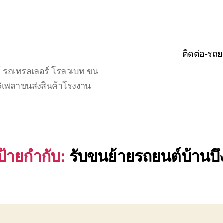
ติดต่อ-รถย
์ รถเทรลเลอร์ โรลวเบท ขน
จ6เพลาขนส่งสินค้าโรงงาน
ป้ายกำกับ:
รับขนย้ายรถยนต์บ้านบึ