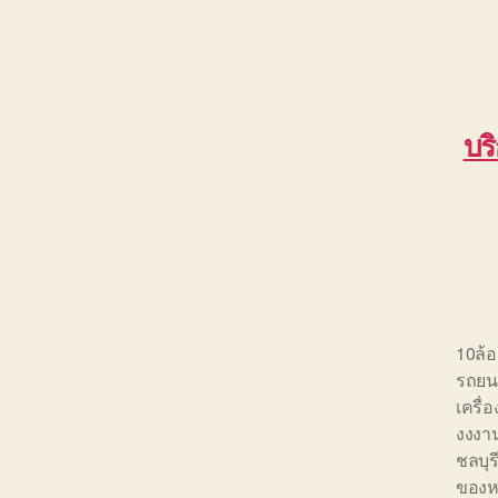
บร
10ล้
รถยนต
เครื่
งงงาน
ชลบุร
ของห