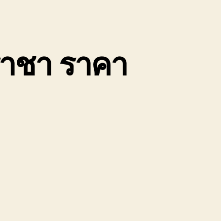
ีราชา ราคา
น
บ
น
้าย
ถยนต์
ลบุรี
รีราชา
าคา