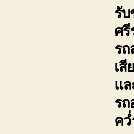
รับ
ศร
รถ
เสี
และ
รถอ
คว