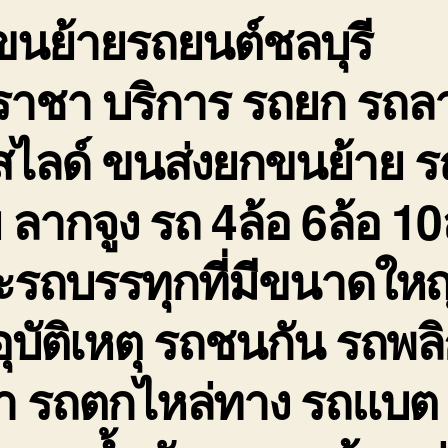
ขนย้ายรถยนต์ชลบุรี
ถ
จ
ใ
ีราชา บริการ รถยก รถล
ฉ
สไลด์ ขนส่งยกขนย้าย ร
ย ลากจูง รถ 4ล้อ 6ล้อ 10
รถบรรทุกที่มีขนาดใหญ่ 
ุบัติเหตุ รถชนกัน รถพล
่ำ รถตกไหล่ทาง รถแบต