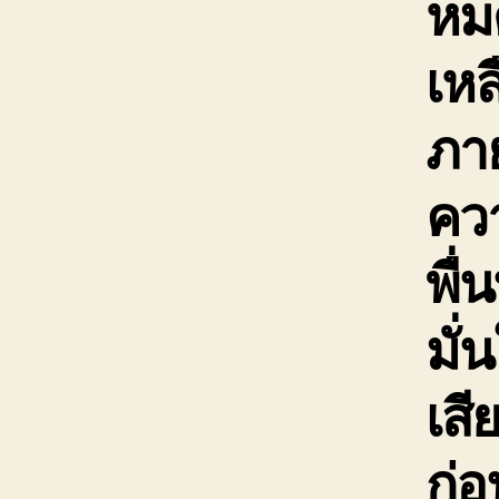
หม
เหล
ภาย
ควา
พื่
มั่
เสี
ก่อ