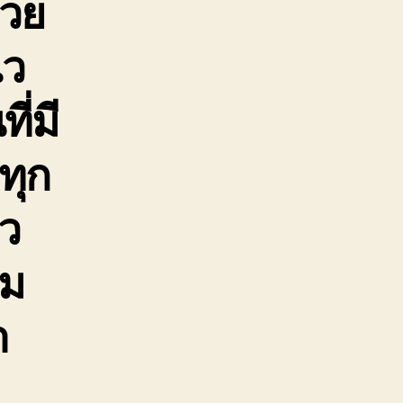
่วย
ไว
ี่มี
ทุก
็ว
าม
า