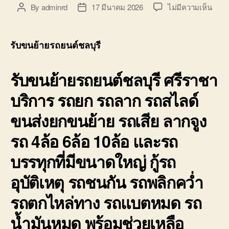
บ่อ
บน
By
adminrd
17 มีนาคม 2026
ไม่มีความเห็น
Post
Post
วิน
รับ
author
date
ติดต่อ
ขน
0818900005
ย้าย
รับขนย้ายรถยนต์ชลบุรี
รถยน
ชลบุร
รับขนย้ายรถยนต์ชลบุรี ศรีราชา
ศรีร
ราคา
บริการ รถยก รถลาก รถสไลด์
ถูก
จอด
ขนส่งยกขนย้าย รถเสีย ลากจูง
ใกล้
ฉัน
รถ 4ล้อ 6ล้อ 10ล้อ และรถ
บรรทุกที่มีขนาดใหญ่ กู้รถ
อุบัติเหตุ รถชนกัน รถพลิกคว่ำ
รถตกไหล่ทาง รถแบตหมด รถ
น้ำมันหมด พร้อมช่วยเหลือ