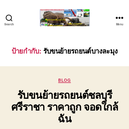
Search
Menu
บริษัท
รถ
บรรทุก
เครื่องจักร
ป้ายกำกับ:
รับขนย้ายรถยนต์บางละมุง
ระยอง
ชลบุรี
(บริษัท
เซียน
Categories
พาณิชย์
BLOG
จำกัด)
รับขนย้ายรถยนต์ชลบุรี
บริการ
รถยก
ศรีราชา ราคาถูก จอดใกล้
รถ
รับจ้าง
ฉัน
ใน
เขต