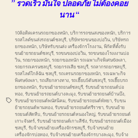
” รวดเร็ว มั่นใจ ปลอดภัย ไม่ต้องคอย
“
นาน
10ล้อติดเครนรถยกของหนัก
,
บริการรถขนสงของหนัก
,
บริการ
รถสไลด์ขนส่งรถยนต์ชลบุรี
,
บริษัทรถขนของบ่อวิน
,
บริษัทรถ
ยกของหนัก
,
บริษัทรับขนส่ง เครื่องจักรโรงงาน
,
พิกัดที่ตั้งรับ
ขนย้ายรถยนต์ชลบุรี
,
รถขนของบ่อวิน
,
รถขนของโรงงงานบ่อ
วิน
,
รถยกของหนัก
,
รถยกของหนัก รถเฉพาะกิจพิเศษ6เพลา
,
รถยกรถเครนชลบุรี
,
รถยกรถเสีย ชลบุรี
,
รถลากรถยกชลบุรี
,
รถสไลด์ใกล้ฉัน ชลบุรี
,
รถเครนรถยกของหนัก
,
รถเฉพาะกิจ
พิเศษ6เพลา
,
รถเสียกลางทาง
,
รถเฮี๊ยบ5ตันชลบุรี
,
รถเฮี๊ยบรถ
ยกของหนัก
,
รับขนย้ายรถยนต์ชลบุรี
,
รับขนย้ายรถยนต์บ่อ
ทอง
,
รับขนย้ายรถยนต์บางละมุง
,
รับขนย้ายรถยนต์บ้านบึง
,
รับขนย้ายรถยนต์พนัสนิคม
,
รับขนย้ายรถยนต์พัทยา
,
รับขน
Tags
ย้ายรถยนต์พานทอง
,
รับขนย้ายรถยนต์ศรีราชา
,
รับขนย้าย
รถยนต์สัตหีบ
,
รับขนย้ายรถยนต์หนองใหญ่
,
รับขนย้ายรถยนต์
เกาะจันทร์
,
รับขนย้ายรถยนต์เกาะสีชัง
,
รับขนย้ายรถยนต์เมือง
ชลบุรี
,
รับจ้างขนย้ายเครื่องจักรชลบุรี
,
รับจ้างขนย้าย
เครื่องจักรบ่อทอง
,
รับจ้างขนย้ายเครื่องจักรบางละมุง
,
รับจ้าง