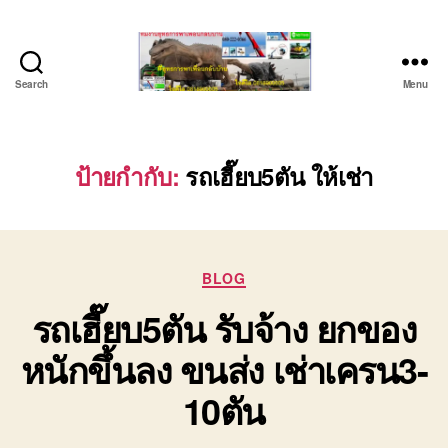
Search
Menu
บริษัท
รถ
บรรทุก
เครื่องจักร
ป้ายกำกับ:
รถเฮี๊ยบ5ตัน ให้เช่า
ระยอง
ชลบุรี
(บริษัท
เซียน
Categories
พาณิชย์
BLOG
จำกัด)
รถเฮี๊ยบ5ตัน รับจ้าง ยกของ
บริการ
รถยก
หนักขึ้นลง ขนส่ง เช่าเครน3-
รถ
รับจ้าง
10ตัน
ใน
เขต