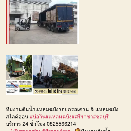
ทีมงานต้นน้ำแหลมฉบังรถยกรถเครน & แหลมฉบัง
สไลด์ออน
#บ่อวิน
#แหลมฉบัง
#ศรีราชา
#ชลบุรี
บริการ 24 ชั่วโมง 0825566214
/ @cranesforkliftsservices
ทีมงานต้นน้ำ