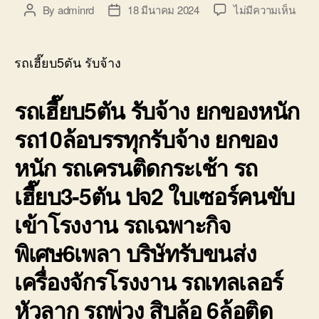
บ่อ
บน
By
adminrd
18 มีนาคม 2024
ไม่มีความเห็น
Post
Post
วิน
รถ
author
date
ติดต่อ
เฮี๊ย
0818900005
รับจ้
รถเฮี๊ยบ5ตัน รับจ้าง
ยก
ของ
รถเฮี๊ยบ5ตัน รับจ้าง ยกของหนัก
หนัก
ขึ้น
รถ10ล้อบรรทุกรับจ้าง ยกของ
ลง
ขนส่
หนัก รถเครนติดกระเช้า รถ
เช่า
เครน
เฮี๊ยบ3-5ตัน ปจ2 ใบเซอร์คนขับ
10ตั
เข้าโรงงาน รถเฉพาะกิจ
พิเศษ6เพลา บริษัทรับขนส่ง
เครื่องจักรโรงงาน รถเทลเลอร์
หัวลาก รถพ่วง สิบล้อ 6ล้อติด