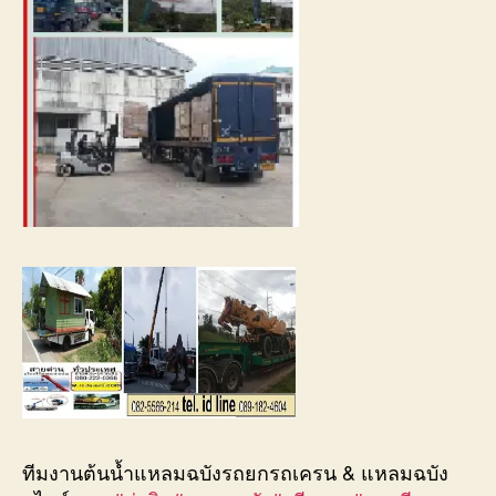
ทีมงานต้นน้ำแหลมฉบังรถยกรถเครน & แหลมฉบัง