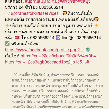
สไลด์ออน
#บ่อวิน
#แหลมฉบัง
#ศรีราชา
#ชลบุรี
บริการ 24 ชั่วโมง 0825566214
/ @cranesforkliftsservices
ทีมงานต้นน้ำ
แหลมฉบัง รถยกรถเครน & แหลมฉบังสไลด์ออน
บริการ รถสไลด์ รถยก รกลากจูง รถเทลเลอร์
บริการ ขนย้าย ขนส่ง รถยนต์ เครื่องจักร สินค้า ทุก
ชนิด
โทร 0825566214
line@ : 0825566214
หรือกดลิ้งค์เพส
https://www.facebook.com/profile.php?…
เว็บไซต์
https://xn--22cjc8cbuccf6fb9c6d4br3b4…
https://xn--12cs3agb9eccaod1bx2ijb1c5…
#
10ล้อรถเฮี๊ยบ5ตัน รับจ้าง
,
กำแพงเพชรบริการรถยกของหนัก
,
ตากบริการรถยกของหนัก
,
นครสวรรค์บริการรถยกของหนัก
,
น่านบริการรถยกของหนัก
,
บรรทุกรถเฮี๊ยบ5ตัน รับจ้าง
,
บริการ
รถขนสงของหนัก
,
บริการรถยกของหนัก
,
บริษัทรถเฮี๊ยบ5ตัน
รับจ้าง
,
บริษัทรับขนส่ง เครื่องจักรโรงงาน
,
พะเยาบริการรถยก
ของหนัก
,
พิกัดจอด รถเฮี๊ยบ5ตัน รับจ้าง
,
พิจิตรบริการรถยก
ของหนัก
,
พิษณุโลกบริการรถยกของหนัก
,
ภาคเหนือบริการรถ