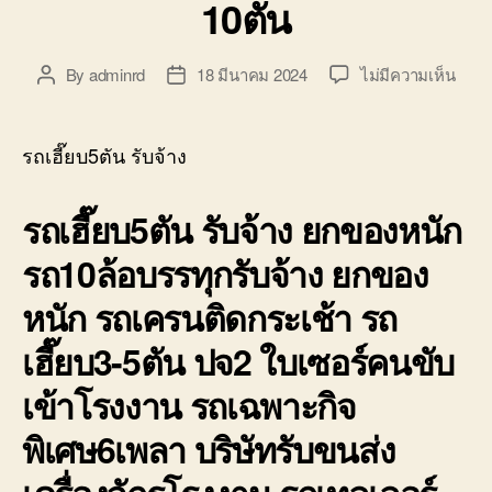
10ตัน
บ่อ
วิน
ติดต่อ
บน
By
adminrd
18 มีนาคม 2024
ไม่มีความเห็น
Post
Post
0818900005
รถ
author
date
เฮี๊ย
รับจ้
รถเฮี๊ยบ5ตัน รับจ้าง
ยก
ของ
รถเฮี๊ยบ5ตัน รับจ้าง ยกของหนัก
หนัก
ขึ้น
รถ10ล้อบรรทุกรับจ้าง ยกของ
ลง
ขนส่
หนัก รถเครนติดกระเช้า รถ
เช่า
เครน
เฮี๊ยบ3-5ตัน ปจ2 ใบเซอร์คนขับ
10ตั
เข้าโรงงาน รถเฉพาะกิจ
พิเศษ6เพลา บริษัทรับขนส่ง