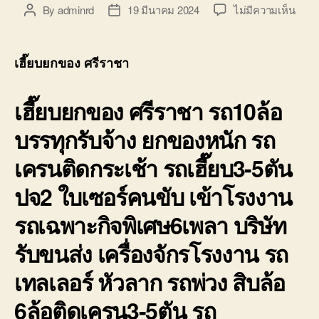
บ่อ
บน
By
adminrd
19 มีนาคม 2024
ไม่มีความเห็น
Post
Post
วิน
เฮี๊ยบ
author
date
ติดต่อ
ยก
0818900005
ของ
เฮี๊ยบยกของ ศรีราชา
ศรีร
0818
เฮี๊ยบยกของ ศรีราชา รถ10ล้อ
10ล้อ
ติด
บรรทุกรับจ้าง ยกของหนัก รถ
เครน
รับจ้
เครนติดกระเช้า รถเฮี๊ยบ3-5ตัน
ราย
วัน
ปจ2 ใบเซอร์คนขับ เข้าโรงงาน
รถเฉพาะกิจพิเศษ6เพลา บริษัท
รับขนส่ง เครื่องจักรโรงงาน รถ
เทลเลอร์ หัวลาก รถพ่วง สิบล้อ
6ล้อติดเครน3-5ตัน รถ