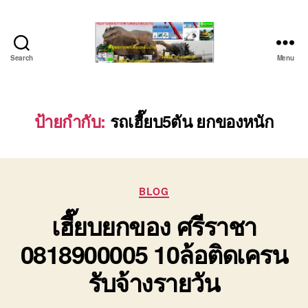
Search
Menu
บริษัท
รถ
บรรทุก
เครื่องจักร
ป้ายกำกับ:
รถเฮี๊ยบ5ตัน ยกของหนัก
ระยอง
ชลบุรี
(บริษัท
เซียน
Categories
พาณิชย์
BLOG
จำกัด)
เฮี๊ยบยกของ ศรีราชา
บริการ
รถยก
0818900005 10ล้อติดเครน
รถ
รับจ้าง
รับจ้างรายวัน
ใน
เขต