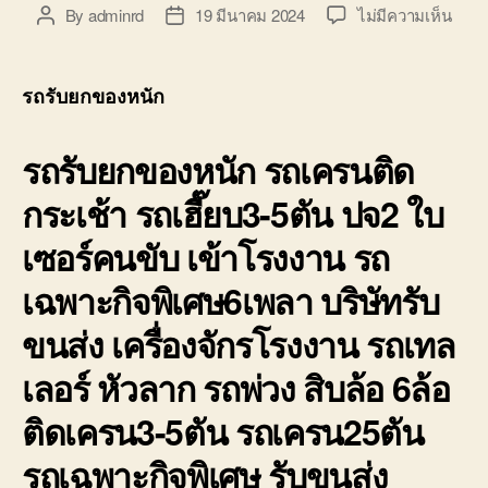
บ่อ
บน
By
adminrd
19 มีนาคม 2024
ไม่มีความเห็น
Post
Post
วิน
รถ
author
date
ติดต่อ
รับ
0818900005
ยก
รถรับยกของหนัก
ของ
หนัก
รถรับยกของหนัก รถเครนติด
10ล้อ
บรรท
กระเช้า รถเฮี๊ยบ3-5ตัน ปจ2 ใบ
ติด
เครน
เซอร์คนขับ เข้าโรงงาน รถ
รถ
เฮี๊ยบ
เฉพาะกิจพิเศษ6เพลา บริษัทรับ
3-
5ตัน
ขนส่ง เครื่องจักรโรงงาน รถเทล
เลอร์ หัวลาก รถพ่วง สิบล้อ 6ล้อ
ติดเครน3-5ตัน รถเครน25ตัน
รถเฉพาะกิจพิเศษ รับขนส่ง