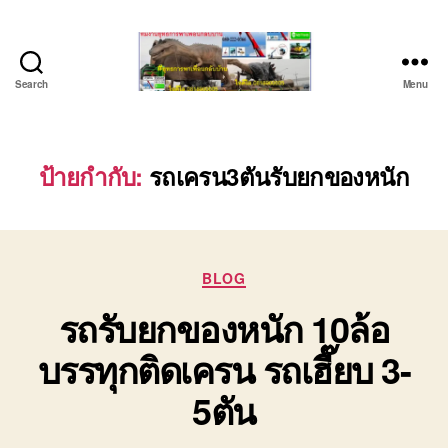
Search
Menu
บริษัท
รถ
บรรทุก
เครื่องจักร
ป้ายกำกับ:
รถเครน3ตันรับยกของหนัก
ระยอง
ชลบุรี
(บริษัท
เซียน
Categories
พาณิชย์
BLOG
จำกัด)
รถรับยกของหนัก 10ล้อ
บริการ
รถยก
บรรทุกติดเครน รถเฮี๊ยบ 3-
รถ
รับจ้าง
5ตัน
ใน
เขต