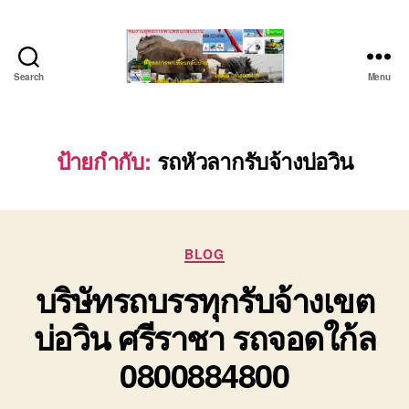
Search
Menu
บริษัท
รถ
บรรทุก
เครื่องจักร
ป้ายกำกับ:
รถหัวลากรับจ้างบ่อวิน
ระยอง
ชลบุรี
(บริษัท
เซียน
Categories
พาณิชย์
BLOG
จำกัด)
บริษัทรถบรรทุกรับจ้างเขต
บริการ
รถยก
บ่อวิน ศรีราชา รถจอดใก้ล
รถ
รับจ้าง
0800884800
ใน
เขต