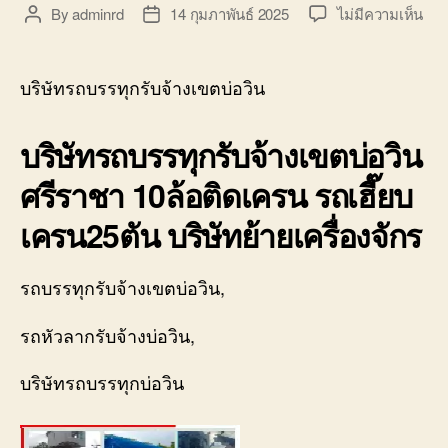
บ่อ
บน
By
adminrd
14 กุมภาพันธ์ 2025
ไม่มีความเห็น
Post
Post
วิน
บริษ
author
date
ติดต่อ
รถ
0818900005
บรร
บริษัทรถบรรทุกรับจ้างเขตบ่อวิน
รับจ
เขต
บริษัทรถบรรทุกรับจ้างเขตบ่อวิน
บ่อ
วิน
ศรีราชา 10ล้อติดเครน รถเฮี๊ยบ
ศรี
รถ
เครน25ตัน บริษัทย้ายเครื่องจักร
จอ
ใก้ล
080
รถบรรทุกรับจ้างเขตบ่อวิน,
รถหัวลากรับจ้างบ่อวิน,
บริษัทรถบรรทุกบ่อวิน