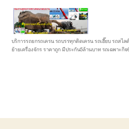
บริษัท
บริการรถยกรถเครน รถบรรทุกติดเครน รถเฮี๊ยบ รถสไลด
รถ
ย้ายเครื่องจักร ราคาถูก มีประกัน5ล้านบาท รถเฉพาะกิ
บรรทุก
เครื่องจักร
ระยอง
ชลบุรี
(บริษัท
เซียน
พาณิชย์
จำกัด)
บริการ
รถยก
รถ
รับจ้าง
ใน