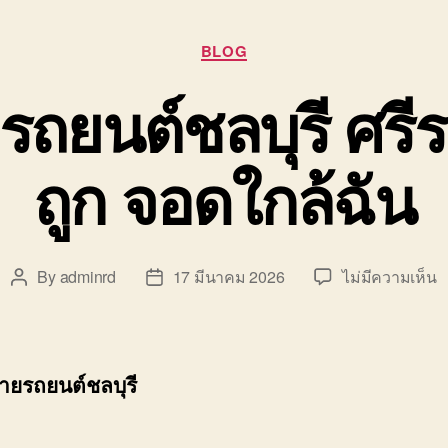
Categories
BLOG
รถยนต์ชลบุรี ศร
ถูก จอดใกล้ฉัน
บ
By
adminrd
17 มีนาคม 2026
ไม่มีความเห็น
Post
Post
รั
author
date
ข
ย
ร
้ายรถยนต์ชลบุรี
ช
ศ
ร