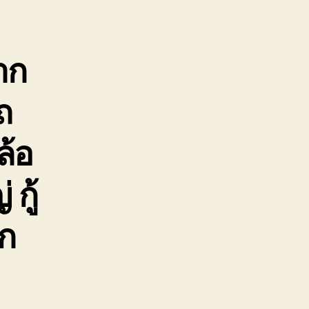
ูก
อด
กล้
าก
ัน
ถ
ล้อ
กู้
ิก