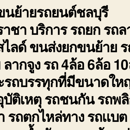
ขนย้ายรถยนต์ชลบุรี
ถ
จ
ใ
ีราชา บริการ รถยก รถล
ฉ
สไลด์ ขนส่งยกขนย้าย ร
ย ลากจูง รถ 4ล้อ 6ล้อ 10
รถบรรทุกที่มีขนาดใหญ่ 
ุบัติเหตุ รถชนกัน รถพล
่ำ รถตกไหล่ทาง รถแบต