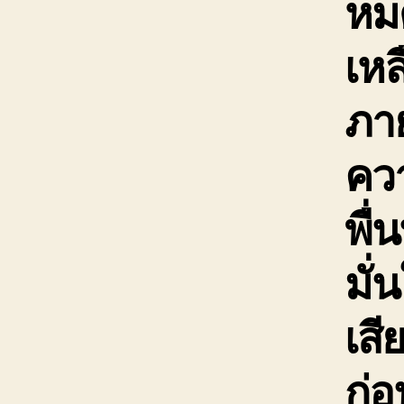
หม
เหล
ภาย
ควา
พื่
มั่
เสี
ก่อ