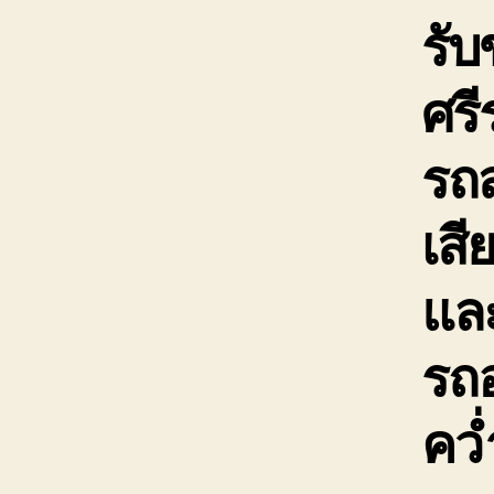
รับ
ศร
รถ
เสี
และ
รถอ
คว