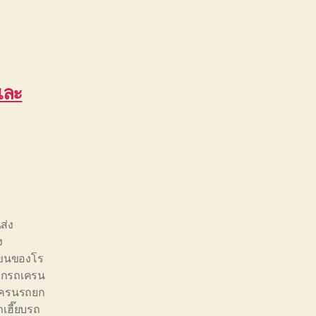
และ
ส่ง
ง
ขนของโร
ยกรถเครน
เครนรถยก
ถเฮี๊ยบรถ