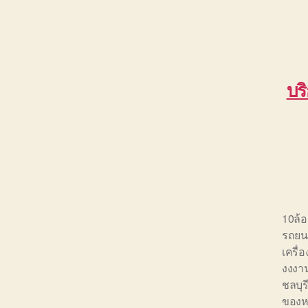
บร
10ล้
รถยนต
เครื่
งงงาน
ชลบุร
ของห