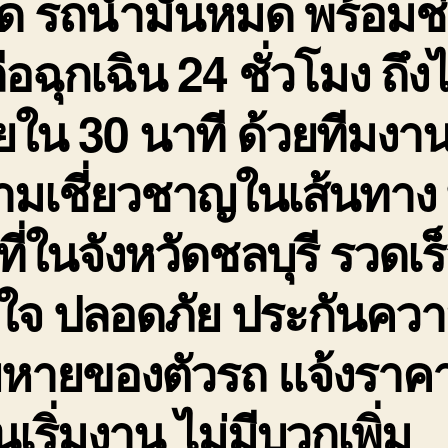
ด รถน้ำมันหมด พร้อมช
ือฉุกเฉิน 24 ชั่วโมง ถึง
ใน 30 นาที ด้วยทีมงานท
มเชี่ยวชาญในเส้นทาง 
นที่ในจังหวัดชลบุรี รวดเร
นใจ ปลอดภัย ประกันคว
ยหายของตัวรถ แจ้งราค
นเริ่มงาน ไม่มีบวกเพิ่ม