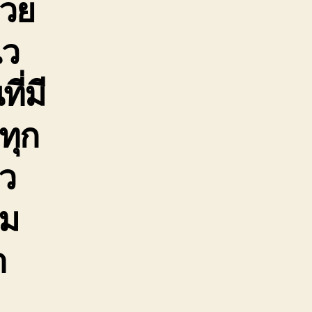
่วย
ไว
ี่มี
ทุก
็ว
าม
า