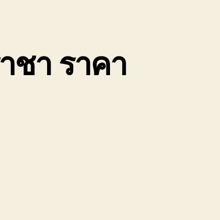
ีราชา ราคา
น
บ
น
้าย
ถยนต์
ลบุรี
รีราชา
าคา