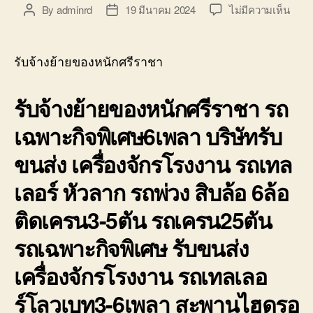
บ่อ
บน
By
adminrd
19 มีนาคม 2024
ไม่มีความเห็น
Post
Post
วิน
รับจ้
author
date
ติดต่อ
ย้าย
0818900005
ของ
รับจ้างย้ายของหนักศรีราชา
หนัก
ศรีร
รับจ้างย้ายของหนักศรีราชา รถ
รถ
ยก
เฉพาะกิจพิเศษ6เพลา บริษัทรับ
ของ
ศรีร
ขนส่ง เครื่องจักรโรงงาน รถเทล
บรรท
หนัก
เลอร์ หัวลาก รถพ่วง สิบล้อ 6ล้อ
ติดเครน3-5ตัน รถเครน25ตัน
รถเฉพาะกิจพิเศษ รับขนส่ง
เครื่องจักรโรงงาน รถเทลเลอ
ร์โลวเบท3-6เพลา สะพานไฮดรอ