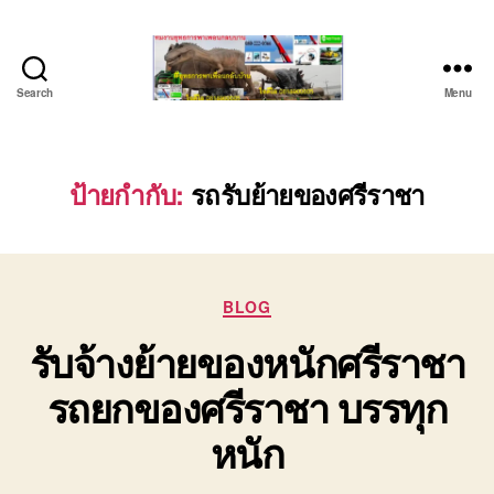
Search
Menu
บริษัท
รถ
บรรทุก
เครื่องจักร
ป้ายกำกับ:
รถรับย้ายของศรีราชา
ระยอง
ชลบุรี
(บริษัท
เซียน
Categories
พาณิชย์
BLOG
จำกัด)
รับจ้างย้ายของหนักศรีราชา
บริการ
รถยก
รถยกของศรีราชา บรรทุก
รถ
รับจ้าง
หนัก
ใน
เขต