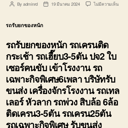
บ่อ
บน
By
adminrd
19 มีนาคม 2024
ไม่มีความเห็น
Post
Post
วิน
รถ
author
date
ติดต่อ
รับ
0818900005
ยก
รถรับยกของหนัก
ของ
หนัก
รถรับยกของหนัก รถเครนติด
10ล้อ
บรรท
กระเช้า รถเฮี๊ยบ3-5ตัน ปจ2 ใบ
ติด
เครน
เซอร์คนขับ เข้าโรงงาน รถ
รถ
เฮี๊ยบ
เฉพาะกิจพิเศษ6เพลา บริษัทรับ
3-
5ตัน
ขนส่ง เครื่องจักรโรงงาน รถเทล
เลอร์ หัวลาก รถพ่วง สิบล้อ 6ล้อ
ติดเครน3-5ตัน รถเครน25ตัน
รถเฉพาะกิจพิเศษ รับขนส่ง