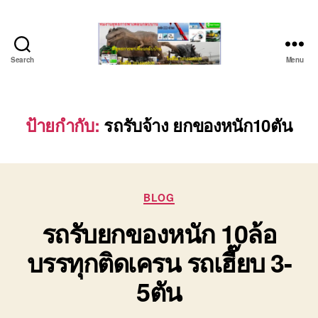
Search
Menu
บริษัท
รถ
บรรทุก
เครื่องจักร
ป้ายกำกับ:
รถรับจ้าง ยกของหนัก10ตัน
ระยอง
ชลบุรี
(บริษัท
เซียน
Categories
พาณิชย์
BLOG
จำกัด)
รถรับยกของหนัก 10ล้อ
บริการ
รถยก
บรรทุกติดเครน รถเฮี๊ยบ 3-
รถ
รับจ้าง
5ตัน
ใน
เขต