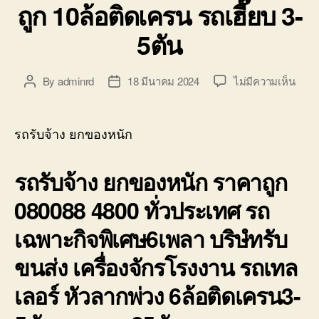
ถูก 10ล้อติดเครน รถเฮี๊ยบ 3-
5ตัน
บน
By
adminrd
18 มีนาคม 2024
ไม่มีความเห็น
Post
Post
รถ
author
date
รับจ้
ยก
รถรับจ้าง ยกของหนัก
ของ
หนัก
รถรับจ้าง ยกของหนัก ราคาถูก
ราคา
ถูก
080088 4800 ทั่วประเทศ รถ
10ล้อ
ติด
เฉพาะกิจพิเศษ6เพลา บริษํทรับ
เครน
รถ
ขนส่ง เครื่องจักรโรงงาน รถเทล
เฮี๊ยบ
3-
เลอร์ หัวลากพ่วง 6ล้อติดเครน3-
5ตัน