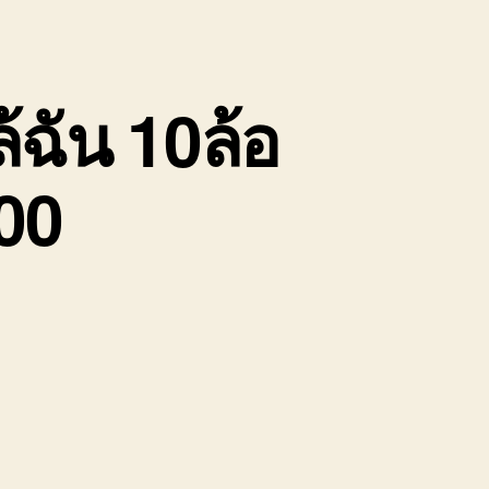
้ฉัน 10ล้อ
00
บน
รับจ้าง
ขน
ย้าย
ของ
ชลบุรี
ใกล้
ฉัน