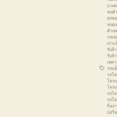
บางพ
ขนย้า
ยกขนย
หนอง
ตำบล
รถเฉ
เกาะส
รับจ
รับจ้
เฉพา
รถแม
Tags
รถโล
โลวเ
โลวเบ
รถโล
รถโลว
กิ่งเก
บ่อวิ