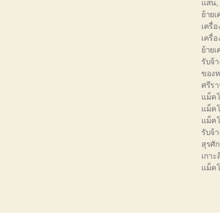
แสน
,
ย้ายเ
เครื่อ
เครื่
ย้าย
รับจ้
ของหน
ศรีร
แม็คโ
แม็ค
แม็คโ
รับจ
สุรศักด
เกาะส
แม็คโ