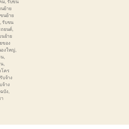
ิคม
,
รับขน
ขนย้าย
บขนย้าย
,
รับขน
รถยนต์
,
ขนย้าย
ายของ
นองใหญ่
,
ิน
,
สน
,
คโคร
ับจ้าง
บจ้าง
ฉบัง
,
ชา