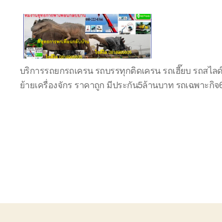
บริษัท
บริการรถยกรถเครน รถบรรทุกติดเครน รถเฮี๊ยบ รถสไลด
รถ
ย้ายเครื่องจักร ราคาถูก มีประกัน5ล้านบาท รถเฉพาะกิ
บรรทุก
เครื่องจักร
ระยอง
ชลบุรี
(บริษัท
เซียน
พาณิชย์
จำกัด)
บริการ
รถยก
รถ
รับจ้าง
ใน