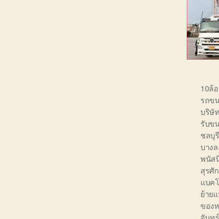
10ล้
รถขน
บริษ
รับขน
ชลบุร
บางล
พนัส
สุรศักด
แบคโ
ย้ายแ
ของหน
จันทร