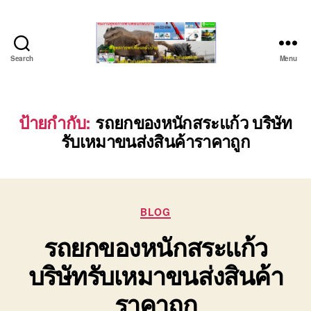
Search
Menu
บริษัท
รถ
บรรทุก
เครื่องจักร
ป้ายกำกับ:
รถยกของหนักสระแก้ว บริษัท
ระยอง
รับเหมาขนส่งสินค้าราคาถูก
ชลบุรี
(บริษัท
เซียน
พาณิชย์
จำกัด)
Categories
BLOG
บริการ
รถยกของหนักสระแก้ว
รถยก
รถ
บริษัทรับเหมาขนส่งสินค้า
รับจ้าง
ใน
ราคาถูก
เขต