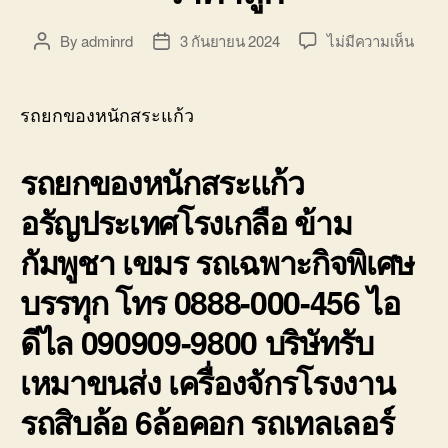
บ่อ
วิน
บน
By
adminrd
3 กันยายน 2024
ไม่มีความเห็น
Post
Post
ติดต่อ
รถ
author
date
0818900005
ยก
ของ
รถยกของหนักสระแก้ว
หนัก
สระแ
รถยกของหนักสระแก้ว
บริษั
รับ
อรัญประเทศโรงเกลือ ข้าม
เหมา
ขนส่ง
กัมพูชา เขมร รถเฉพาะกิจพิเศษ
สินค้
ราคา
บรรทุก โทร 0888-000-456 ไอ
ถูก
ดีไล 090909-9800 บริษัทรับ
เหมาขนส่ง เครื่องจักรโรงงาน
รถสิบล้อ 6ล้อคอก รถเทลเลอร์