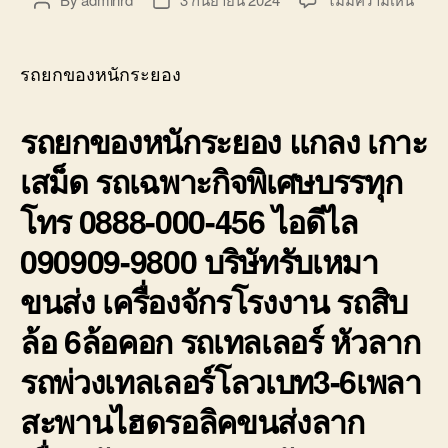
Post
Post
บ่อ
รถ
author
date
วิน
ยก
ติดต่อ
ของ
0818900005
รถยกของหนักระยอง
หนัก
ระยอ
รถยกของหนักระยอง แกลง เกาะ
บริษั
รับ
เสม็ด รถเฉพาะกิจพิเศษบรรทุก
เหมา
ขนส่ง
โทร 0888-000-456 ไอดีไล
สินค้
ราคา
090909-9800 บริษัทรับเหมา
ถูก
ขนส่ง เครื่องจักรโรงงาน รถสิบ
ล้อ 6ล้อคอก รถเทลเลอร์ หัวลาก
รถพ่วงเทลเลอร์โลวเบท3-6เพลา
สะพานไฮดรอลิคขนส่งลาก