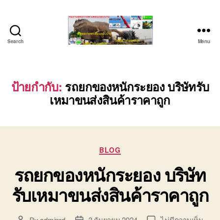
Search
Menu
บริษัท
รถ
บรรทุก
เครื่องจักร
ป้ายกำกับ:
รถยกของหนักระยอง บริษัทรับ
ระยอง
เหมาขนส่งสินค้าราคาถูก
ชลบุรี
(บริษัท
เซียน
พาณิชย์
จำกัด)
Categories
BLOG
บริการ
รถยกของหนักระยอง บริษัท
รถยก
รถ
รับเหมาขนส่งสินค้าราคาถูก
รับจ้าง
ใน
เขต
บน
By
adminrd
3 กันยายน 2024
ไม่มีความเห็น