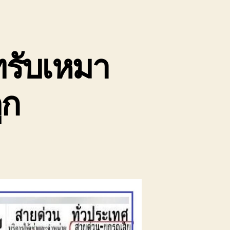
ทรับเหมา
ูก
น
ถ
ก
อง
นัก
ัทยา
ิษัท
บ