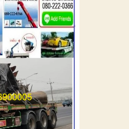
หมา
นส่ง
นค้า
าคา
ก