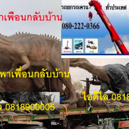
เ
ข
สิ
ร
ถู