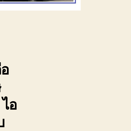
ือ
ษ
 ไอ
บ