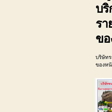
บร
ราย
ขอ
บริษัท
ของหนั