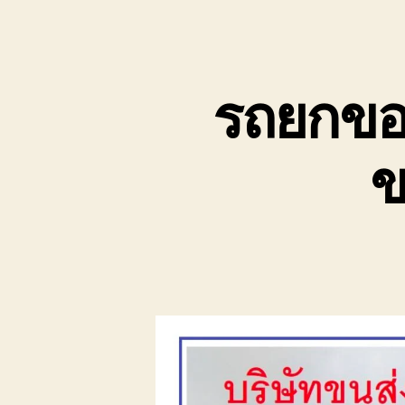
เขต
บ่อ
วิน
ติดต่อ
รถยกของ
0818900005
ข