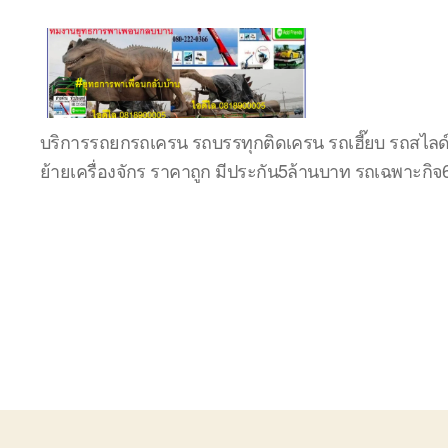
บริษัท
บริการรถยกรถเครน รถบรรทุกติดเครน รถเฮี๊ยบ รถสไลด
รถ
ย้ายเครื่องจักร ราคาถูก มีประกัน5ล้านบาท รถเฉพาะกิ
บรรทุก
เครื่องจักร
ระยอง
ชลบุรี
(บริษัท
เซียน
พาณิชย์
จำกัด)
บริการ
รถยก
รถ
รับจ้าง
ใน