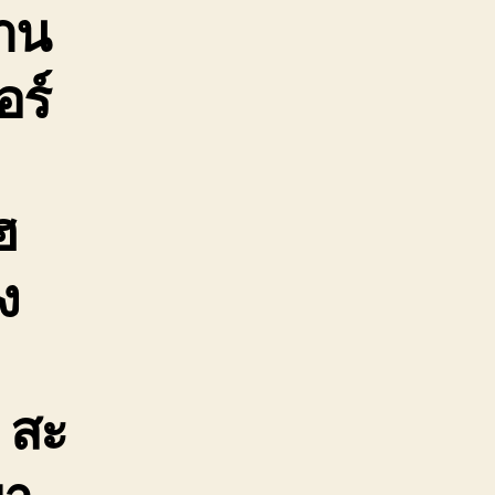
งาน
อร์
ฮ
ง
 สะ
ขา