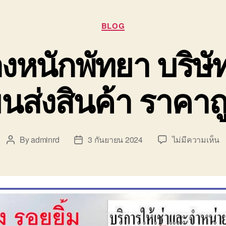
Categories
BLOG
หนักพัทยา บริษั
นส่งสินค้า ราคาถ
บ
By
adminrd
3 กันยายน 2024
ไม่มีความเห็น
Post
Post
ร
author
date
ย
ข
ห
พ
บร
รั