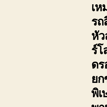
เหม
รถส
หัว
ร์
ดรอ
ยกข
พิเ
พา