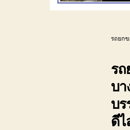
รถยกข
รถ
บาง
บรร
ดีไ