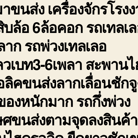
าขนส่ง เครื่องจักรโรง
ิบล้อ 6ล้อคอก รถเทลเล
ลาก รถพ่วงเทลเลอ
โลวเบท3-6เพลา สะพานไ
ลิคขนส่งลากเลื่อนชักจู
องหนักมาก รถกึ่งพ่วง
ษศขนส่งตามจุดลงสินค้า
นไฮดรอลิค ยืดยาวชักเ