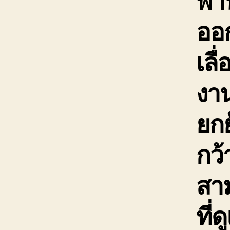
ออก
เลื
งา
ยกย
กว้
สาม
ที่