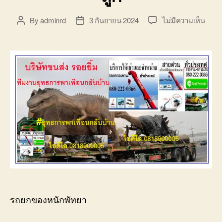
บ่อ
วิน
บน
By
adminrd
3 กันยายน 2024
ไม่มีความเห็น
Post
Post
ติดต่อ
รถ
author
date
0818900005
ยก
ของ
หนัก
พัทย
บริษั
รับ
เหมา
ขนส่ง
สินค้
ราคา
ถูก
รถยกของหนักพัทยา