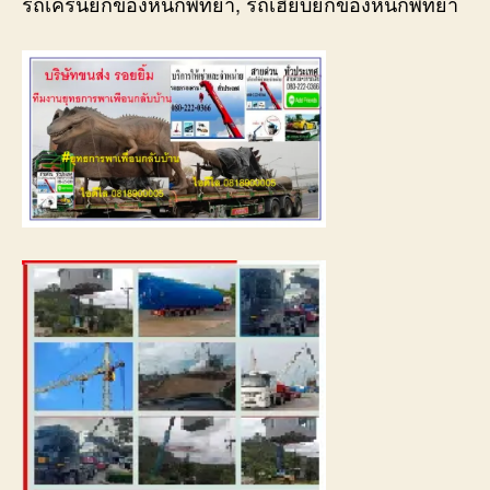
รถเครนยกของหนักพัทยา, รถเฮี๊ยบยกของหนักพัทยา