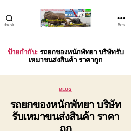
Search
Menu
บริษัท
รถ
บรรทุก
เครื่องจักร
ป้ายกำกับ:
รถยกของหนักพัทยา บริษัทรับ
ระยอง
เหมาขนส่งสินค้า ราคาถูก
ชลบุรี
(บริษัท
เซียน
พาณิชย์
จำกัด)
Categories
BLOG
บริการ
รถยกของหนักพัทยา บริษัท
รถยก
รถ
รับเหมาขนส่งสินค้า ราคา
รับจ้าง
ใน
ถูก
เขต