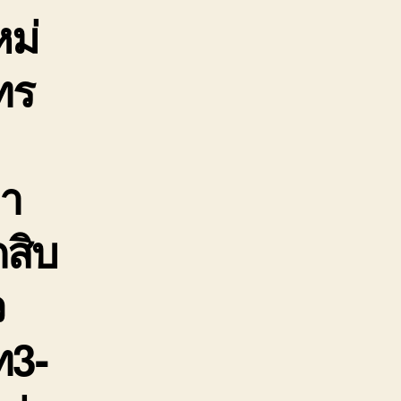
หม่
หมา
นส่ง
นค้า
ทร
าคา
ก
มา
ถสิบ
ว
ท3-