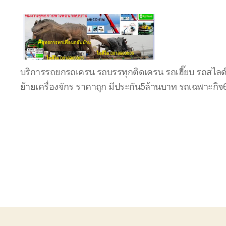
บริษัท
บริการรถยกรถเครน รถบรรทุกติดเครน รถเฮี๊ยบ รถสไลด
รถ
ย้ายเครื่องจักร ราคาถูก มีประกัน5ล้านบาท รถเฉพาะกิ
บรรทุก
เครื่องจักร
ระยอง
ชลบุรี
(บริษัท
เซียน
พาณิชย์
จำกัด)
บริการ
รถยก
รถ
รับจ้าง
ใน