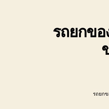
เขต
บ่อ
วิน
ติดต่อ
รถยกของห
0818900005
ข
รถยกขอ