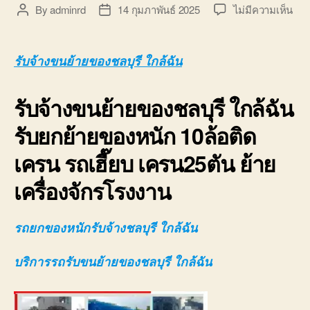
บ่อ
บน
By
adminrd
14 กุมภาพันธ์ 2025
ไม่มีความเห็น
Post
Post
วิน
รับจ
author
date
ติดต่อ
ขน
0818900005
ย้าย
รับจ้างขนย้ายของชลบุรี ใกล้ฉัน
ของ
ชลบุ
รับจ้างขนย้ายของชลบุรี ใกล้ฉัน
ใกล้
ฉัน
รับยกย้ายของหนัก 10ล้อติด
10ล
ติด
เครน รถเฮี๊ยบ เครน25ตัน ย้าย
เคร
080
เครื่องจักรโรงงาน
รถยกของหนักรับจ้างชลบุรี ใกล้ฉัน
บริการรถรับขนย้ายของชลบุรี ใกล้ฉัน