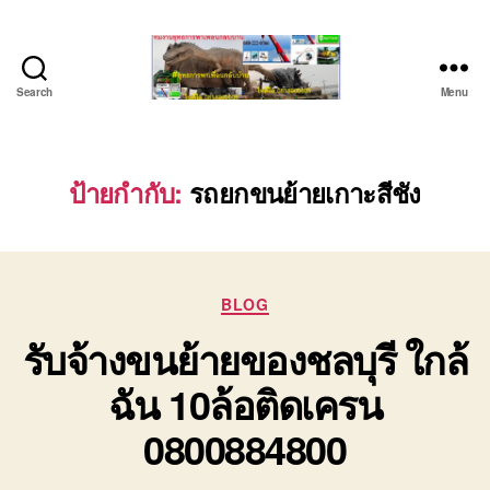
Search
Menu
บริษัท
รถ
บรรทุก
เครื่องจักร
ป้ายกำกับ:
รถยกขนย้ายเกาะสีชัง
ระยอง
ชลบุรี
(บริษัท
เซียน
Categories
พาณิชย์
BLOG
จำกัด)
รับจ้างขนย้ายของชลบุรี ใกล้
บริการ
รถยก
ฉัน 10ล้อติดเครน
รถ
รับจ้าง
0800884800
ใน
เขต