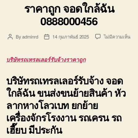
ราคาถูก จอดใกล้ฉัน
0888000456
บน
By
adminrd
14 กุมภาพันธ์ 2025
ไม่มีความเห็น
Post
Post
บริษ
author
date
รถ
เทร
บริษัทรถเทรลเลอร์รับจ้างราคาถูก
เลอ
ร์
บริษัทรถเทรลเลอร์รับจ้าง จอด
รับจ
ราค
ใกล้ฉัน ขนส่งขนย้ายสินค้า หัว
ถูก
จอ
ลากหางโลวเบท ยกย้าย
ใกล้
ฉัน
เครื่องจักรโรงงาน รถเครน รถ
088
เฮี๊ยบ มีประกัน