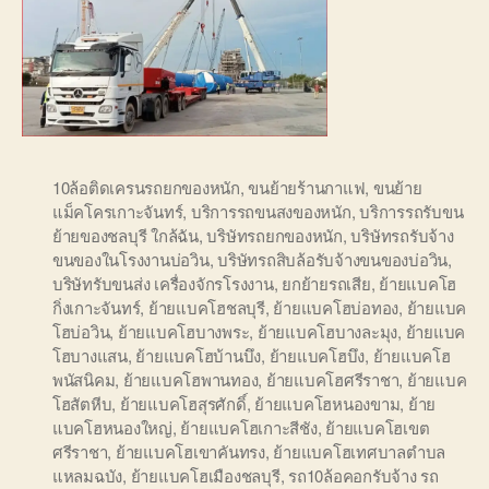
10ล้อติดเครนรถยกของหนัก
,
ขนย้ายร้านกาแฟ
,
ขนย้าย
แม็คโครเกาะจันทร์
,
บริการรถขนสงของหนัก
,
บริการรถรับขน
ย้ายของชลบุรี ใกล้ฉัน
,
บริษัทรถยกของหนัก
,
บริษัทรถรับจ้าง
ขนของในโรงงานบ่อวิน
,
บริษัทรถสิบล้อรับจ้างขนของบ่อวิน
,
บริษัทรับขนส่ง เครื่องจักรโรงงาน
,
ยกย้ายรถเสีย
,
ย้ายแบคโฮ
กิ่งเกาะจันทร์
,
ย้ายแบคโฮชลบุรี
,
ย้ายแบคโฮบ่อทอง
,
ย้ายแบค
โฮบ่อวิน
,
ย้ายแบคโฮบางพระ
,
ย้ายแบคโฮบางละมุง
,
ย้ายแบค
โฮบางแสน
,
ย้ายแบคโฮบ้านบึง
,
ย้ายแบคโฮบึง
,
ย้ายแบคโฮ
พนัสนิคม
,
ย้ายแบคโฮพานทอง
,
ย้ายแบคโฮศรีราชา
,
ย้ายแบค
โฮสัตหีบ
,
ย้ายแบคโฮสุรศักดิ์
,
ย้ายแบคโฮหนองขาม
,
ย้าย
แบคโฮหนองใหญ่
,
ย้ายแบคโฮเกาะสีชัง
,
ย้ายแบคโฮเขต
ศรีราชา
,
ย้ายแบคโฮเขาคันทรง
,
ย้ายแบคโฮเทศบาลตำบล
แหลมฉบัง
,
ย้ายแบคโฮเมืองชลบุรี
,
รถ10ล้อคอกรับจ้าง รถ