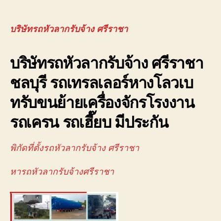
บริษ
author
date
รถ
หัว
บริษัทรถหัวลากรับจ้าง ศรีราชา
ลาก
รับจ
บริษัทรถหัวลากรับจ้าง ศรีราชา
ศรี
จอ
ชลบุรี รถเทรลเลอร์หางโลวเบ
ใกล้
ฉัน
ทรับขนย้ายเครื่องจักรโรงงาน
นิค
อม
รถเครน รถเฮี๊ยบ มีประกัน
088
พิกัดที่ตั้งรถหัวลากรับจ้าง ศรีราชา
หารถหัวลากรับจ้างศรีราชา