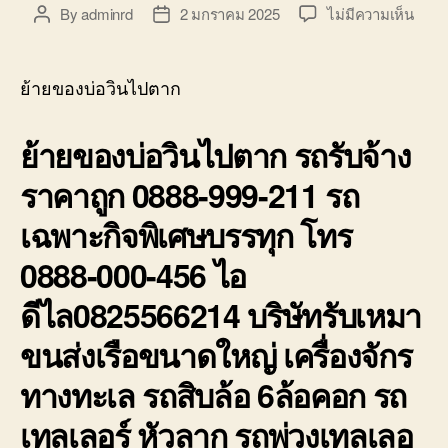
บ่อ
บน
By
adminrd
2 มกราคม 2025
ไม่มีความเห็น
Post
Post
วิน
ย้าย
author
date
ติดต่อ
ของ
0818900005
บ่อ
ย้ายของบ่อวินไปตาก
วิน
ไป
ย้ายของบ่อวินไปตาก รถรับจ้าง
ตาก
รถ
ราคาถูก 0888-999-211 รถ
รับจ้า
ราคา
เฉพาะกิจพิเศษบรรทุก โทร
ถูก
0888
0888-000-456 ไอ
999-
211
ดีไล0825566214 บริษัทรับเหมา
ขนส่งเรือขนาดใหญ่ เครื่องจักร
ทางทะเล รถสิบล้อ 6ล้อคอก รถ
เทลเลอร์ หัวลาก รถพ่วงเทลเลอ