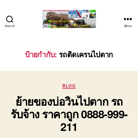
Search
Menu
บริษัท
รถ
บรรทุก
เครื่องจักร
ป้ายกำกับ:
รถติดเครนไปตาก
ระยอง
ชลบุรี
(บริษัท
เซียน
Categories
พาณิชย์
BLOG
จำกัด)
ย้ายของบ่อวินไปตาก รถ
บริการ
รถยก
รับจ้าง ราคาถูก 0888-999-
รถ
รับจ้าง
211
ใน
เขต