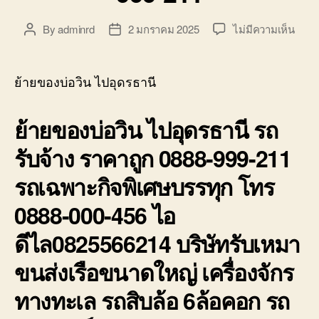
บ่อ
วิน
บน
By
adminrd
2 มกราคม 2025
ไม่มีความเห็น
Post
Post
ติดต่อ
ย้าย
author
date
0818900005
ของ
บ่อ
ย้ายของบ่อวิน ไปอุดรธานี
วิน
ไป
ย้ายของบ่อวิน ไปอุดรธานี รถ
อุดรธ
รถ
รับจ้าง ราคาถูก 0888-999-211
รับจ้า
ราคา
รถเฉพาะกิจพิเศษบรรทุก โทร
ถูก
0888
0888-000-456 ไอ
999-
211
ดีไล0825566214 บริษัทรับเหมา
ขนส่งเรือขนาดใหญ่ เครื่องจักร
ทางทะเล รถสิบล้อ 6ล้อคอก รถ