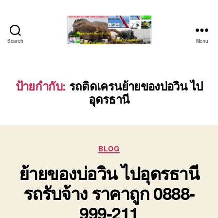
Search
Menu
บริษัท
รถ
บรรทุก
เครื่องจักร
ป้ายกำกับ:
รถติดเครนย้ายของบ่อวิน ไป
ระยอง
อุดรธานี
ชลบุรี
(บริษัท
เซียน
พาณิชย์
จำกัด)
Categories
BLOG
บริการ
ย้ายของบ่อวิน ไปอุดรธานี
รถยก
รถ
รถรับจ้าง ราคาถูก 0888-
รับจ้าง
ใน
999-211
เขต